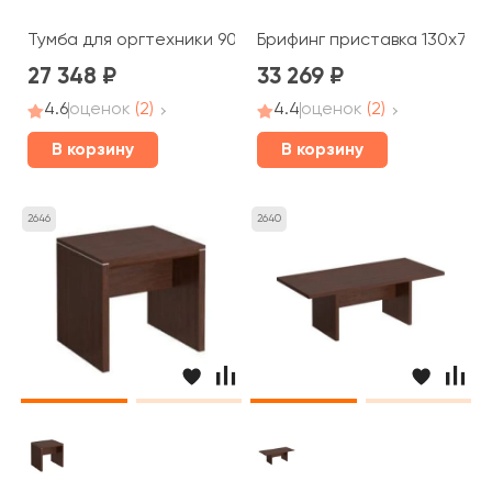
Тумба для оргтехники 90x50x63,3 Cosmo
Брифинг приставка 130x75x
27 348
33 269
4.6
оценок
(2)
4.4
оценок
(2)
В корзину
В корзину
2646
2640