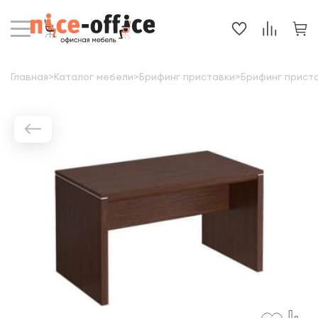
Главная
>
Каталог мебели
>
Брифинг приставки
>
Брифинг прист