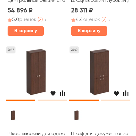
Центральная секция стола переговоров 120x110x75 C
Шкаф высокий глубокий для
54 896
28 311
5.0
оценок
(2)
4.4
оценок
(2)
В корзину
В корзину
2647
2649
Шкаф высокий для одежды 90,2x44,2x221 Cosmo
Шкаф для документов закры