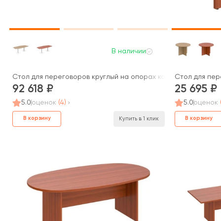
В наличии
Стол для переговоров круглый на опорах колоннах ПТ 142 Pa
Стол для пере
92 618
25 695
5.0
оценок
(4)
5.0
оценок
В корзину
В корзину
Купить в 1 клик