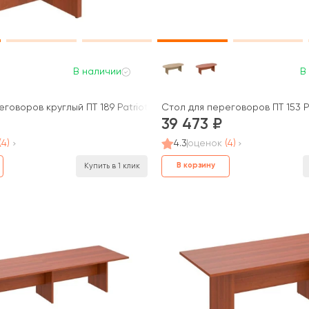
В наличии
В
triot
говоров круглый ПТ 189 Patriot
Стол для переговоров ПТ 153 P
39 473
(4)
4.3
оценок
(4)
В корзину
Купить в 1 клик