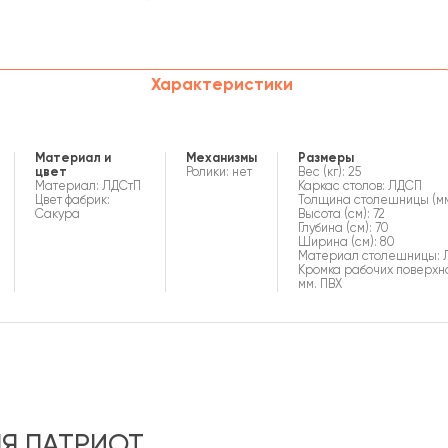
Характеристики
Материал и
Механизмы
Размеры
цвет
Ролики: нет
Вес (кг): 25
Материал: ЛДСтП
Каркас столов: ЛДСП
Цвет фабрик:
Толщина столешницы (мм
Сакура
Высота (см): 72
Глубина (см): 70
Ширина (см): 80
Материал столешницы:
Кромка рабочих поверхнос
мм. ПВХ
Я ПАТРИОТ