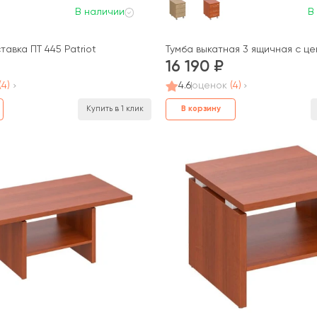
В наличии
В
авка ПТ 445 Patriot
Тумба выкатная 3 ящичная с це
16 190
(4)
4.6
оценок
(4)
В корзину
Купить в 1 клик