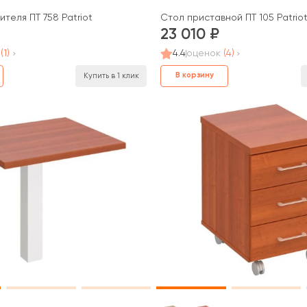
теля ПТ 758 Patriot
Стол приставной ПТ 105 Patrio
23 010
(1)
4.4
оценок
(4)
В корзину
Купить в 1 клик