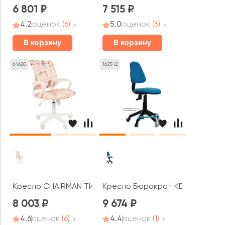
6 801
7 515
4.2
оценок
(6)
5.0
оценок
(6)
В корзину
В корзину
64620
162342
Кресло CHAIRMAN ТИН 103 белый пластик
Кресло Бюрократ KD-4-F
8 003
9 674
4.6
оценок
(6)
4.4
оценок
(1)