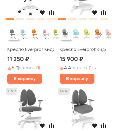
Кресло Everprof Кидс / Kids 103
Кресло Everprof Кидс / Kids 102
11 250
15 900
5.0
оценок
(1)
4.4
оценок
(1)
В корзину
В корзину
107412
107397