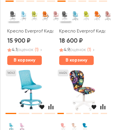
Кресло Everprof Кидс / Kids 104
Кресло Everprof Кидс / Kids 101
15 900
18 600
4.1
оценок
(1)
4.9
оценок
(1)
В корзину
В корзину
16043
64624