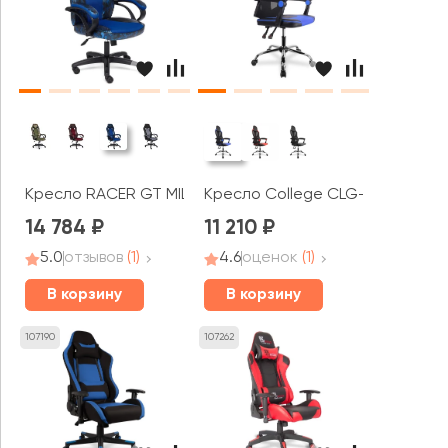
Кресло RACER GT MILITARY
Кресло College CLG-802 LXH
14 784
11 210
5.0
отзывов
(1)
4.6
оценок
(1)
В корзину
В корзину
107190
107262