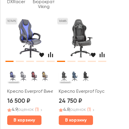
DXRacer
Бюрократ
Viking
107495
161685
Кресло Everprof Винг / Wing
Кресло Everprof Гоуст / Ghost
16 500
24 750
4.9
оценок
(1)
4.8
оценок
(1)
В корзину
В корзину