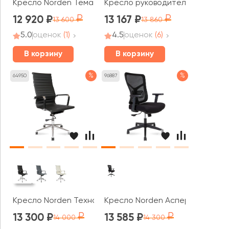
Кресло Norden Тема Хром / Tema Сhrome 2D LB
Кресло руководителя Norden Х
12 920
13 167
13 600
13 860
5.0
оценок
(1)
4.5
оценок
(6)
В корзину
В корзину
%
%
64950
96887
Кресло Norden Техно
Кресло Norden Аспер LB / Aspe
13 300
13 585
14 000
14 300