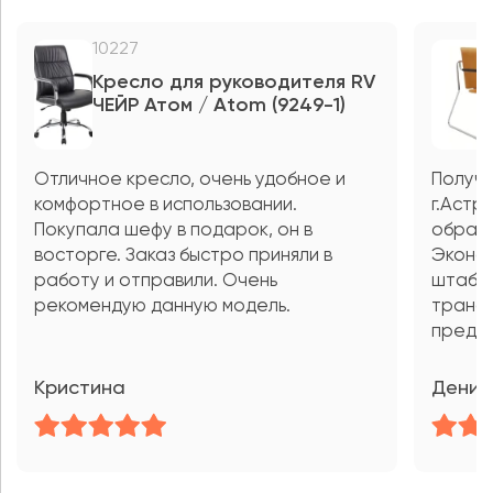
10227
Кресло для руководителя RV
ЧЕЙР Атом / Atom (9249-1)
Отличное кресло, очень удобное и
Получи
комфортное в использовании.
г.Астр
Покупала шефу в подарок, он в
образо
восторге. Заказ быстро приняли в
Эконом
работу и отправили. Очень
штаби
рекомендую данную модель.
трансф
предло
Кристина
Денис