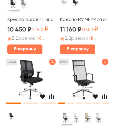
Кресло Norden Пино / Pino black LB
Кресло RV ЧЕЙР Атом / Atom (9
10 450
11 160
11 000
13 950
5.0
оценок
(9)
5.0
оценок
(1)
В корзину
В корзину
%
%
121036
64957