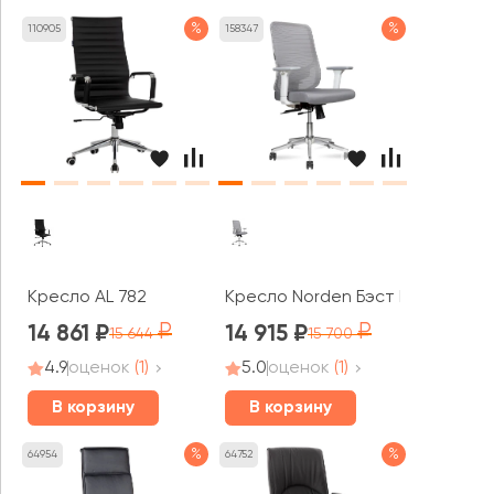
%
%
110905
158347
Кресло AL 782
Кресло Norden Бэст LB вайт / B
14 861
14 915
15 644
15 700
4.9
оценок
(1)
5.0
оценок
(1)
В корзину
В корзину
%
%
64954
64752