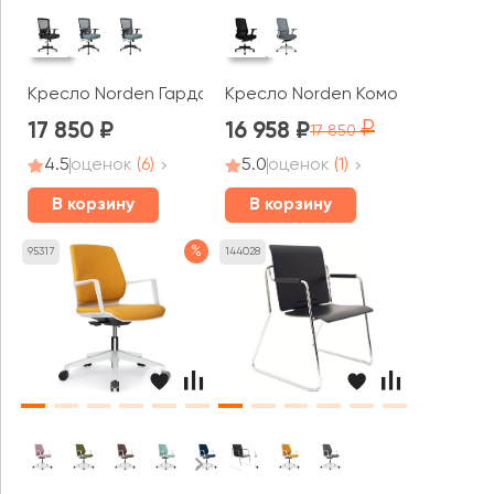
Кресло Norden Гарда LB
Кресло Norden Комо LB блэк / 
17 850
16 958
17 850
4.5
оценок
(6)
5.0
оценок
(1)
В корзину
В корзину
%
95317
144028