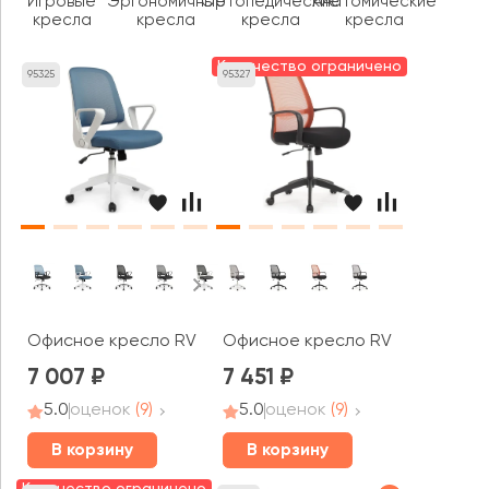
Игровые
Эргономичные
Ортопедические
Анатомические
кресла
кресла
кресла
кресла
Количество ограничено
95325
95327
Офисное кресло RV ЧЕЙР W-158
Офисное кресло RV ДИЗАЙН Фас
7 007
7 451
5.0
оценок
(9)
5.0
оценок
(9)
В корзину
В корзину
Количество ограничено