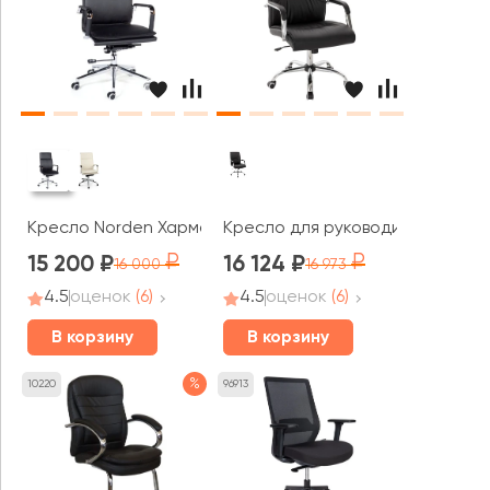
Кресло Norden Харман
Кресло для руководителя AL 75
15 200
16 124
16 000
16 973
4.5
оценок
(6)
4.5
оценок
(6)
В корзину
В корзину
%
10220
96913