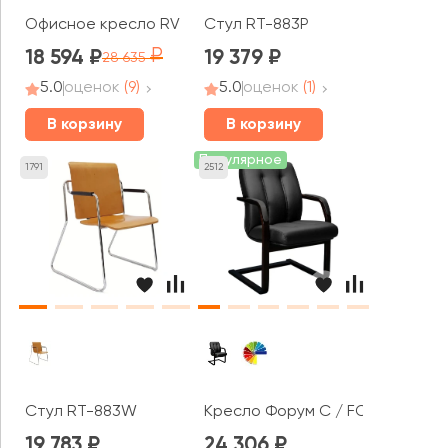
Офисное кресло RV ДИЗАЙН Кольт / Colt (B1903)
Стул RT-883P
18 594
19 379
28 635
5.0
оценок
(9)
5.0
оценок
(1)
В корзину
В корзину
Популярное
1791
2512
Стул RT-883W
Кресло Форум С / FORUM С
19 783
24 306