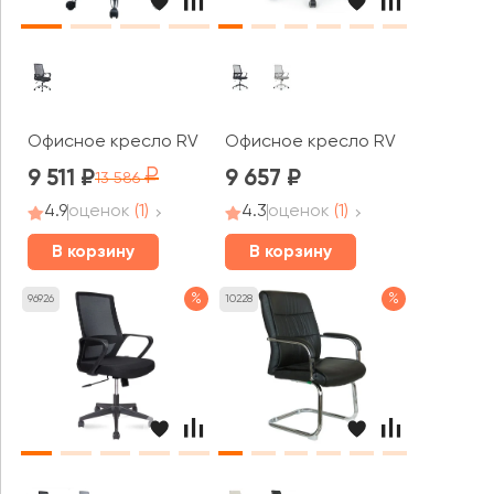
Офисное кресло RV ЧЕЙР Старт / Start (8081E)
Офисное кресло RV ЧЕЙР Поинт 
9 511
9 657
13 586
4.9
оценок
(1)
4.3
оценок
(1)
В корзину
В корзину
%
%
96926
10228