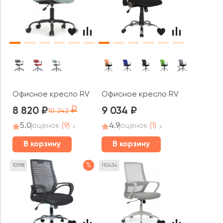
Офисное кресло RV ДИЗАЙН Колин / Kolin (W-231)
Офисное кресло RV ЧЕЙР Смарт 
8 820
9 034
10 242
5.0
оценок
(9)
4.9
оценок
(1)
В корзину
В корзину
%
10198
110434