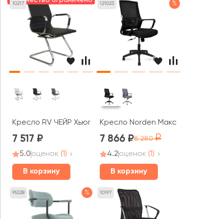
%
10217
121023
Кресло RV ЧЕЙР Хьюго / Hugo (6002-3)
Кресло Norden Макс / Max LB
7 517
7 866
8 280
5.0
оценок
(1)
4.2
оценок
(1)
В корзину
В корзину
%
95328
10197