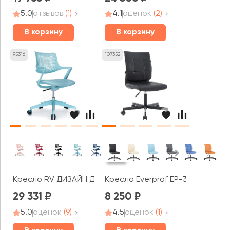
5.0
отзывов
(1)
4.1
оценок
(2)
В корзину
В корзину
95316
107352
Кресло RV ДИЗАЙН Дрим / Dream (B2202)
Кресло Everprof EP-300
29 331
8 250
5.0
оценок
(9)
4.5
оценок
(1)