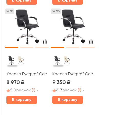
В корзину
В корзину
161716
161720
Кресло Everprof Самба Т / Samba T
Кресло Everprof Самба Вуд Т 
8 970
9 350
5.0
оценок
(1)
4.7
оценок
(1)
В корзину
В корзину