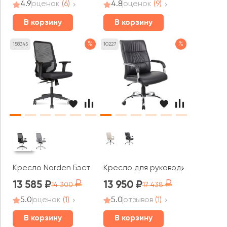
4.9
оценок
(6)
4.8
оценок
(9)
В корзину
В корзину
%
%
158345
10227
Кресло Norden Бэст LB / Best LB черный пластик
Кресло для руководителя RV ЧЕ
13 585
13 950
14 300
17 438
5.0
оценок
(1)
5.0
отзывов
(1)
В корзину
В корзину