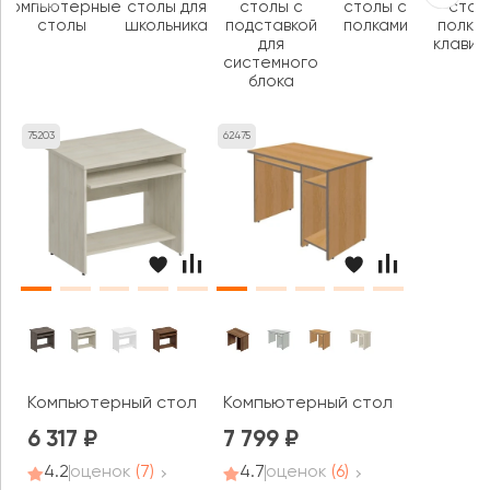
компьютерные
столы для
столы с
столы с
стол
столы
школьника
подставкой
полками
полкой
для
клавиа
системного
блока
75203
62475
Компьютерный стол Комфорт
Компьютерный стол правый А-1
6 317
7 799
4.2
оценок
(7)
4.7
оценок
(6)