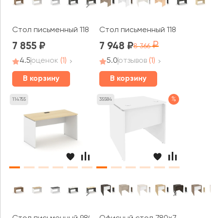
Стол письменный 1180x600x750 Стайл Проджект / Style
Стол письменный 1180x720x755 
7 855
7 948
8 366
4.5
оценок
(1)
5.0
отзывов
(1)
В корзину
В корзину
%
114755
35584