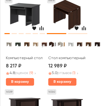
93189
54878
Компьютерный стол А-012 Арго
Стол компьютерный Gr-8k Gra
8 217
12 989
4.8
оценок
(9)
5.0
отзывов
(1)
В корзину
В корзину
163259
163262