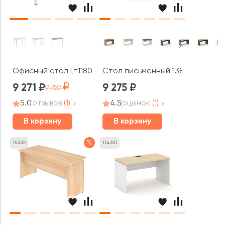
Офисный стол L=1180мм VR.SP-3-118 Хоум Офис / Home O
Стол письменный 1380x700x750 
9 271
9 275
9 759
5.0
отзывов
(1)
4.5
оценок
(1)
В корзину
В корзину
%
15300
114760