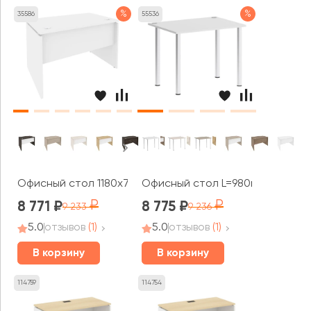
%
%
35586
55536
Офисный стол 1180x720x750 Оникс / Onix
Офисный стол L=980мм VR.SP-3-
8 771
8 775
9 233
9 236
5.0
отзывов
(1)
5.0
отзывов
(1)
В корзину
В корзину
114759
114754