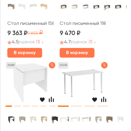
Стол письменный 1580x720x755 Стайл Систем / Style 
Стол письменный 1180x800x750 
9 363
9 470
9 855
4.5
оценок
(1)
4.7
оценок
(1)
В корзину
В корзину
%
%
35589
55538