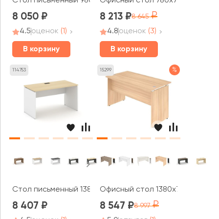
Стол письменный 980x700x750 Стайл Проджект / Style 
Офисный стол 780x720x750 Они
8 050
8 213
8 645
4.5
оценок
(1)
4.8
оценок
(3)
В корзину
В корзину
%
114753
15299
Стол письменный 1380x600x750 Стайл Проджект / Style
Офисный стол 1380x720x755 Ста
8 407
8 547
8 997