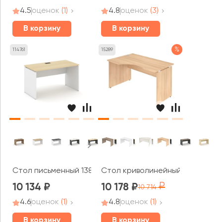
4.5
оценок
(1)
4.8
оценок
(3)
В корзину
В корзину
%
114761
15289
Стол письменный 1380x800x750 Стайл Проджект / Style
Стол криволинейный левый 1380
10 134
10 178
10 714
4.6
оценок
(1)
4.8
оценок
(1)
В корзину
В корзину