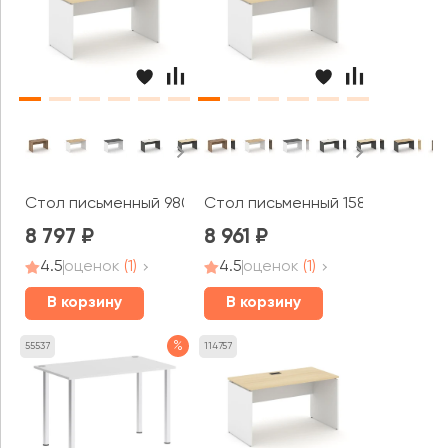
Стол письменный 980x800x750 Стайл Проджект / Style
Стол письменный 1580x600x750 
8 797
8 961
4.5
оценок
(1)
4.5
оценок
(1)
В корзину
В корзину
%
55537
114757