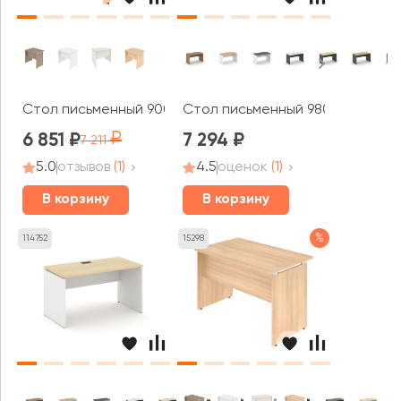
Стол письменный 900x720x755 Стайл Систем / Style S
Стол письменный 980x600x750 С
6 851
7 294
7 211
5.0
отзывов
(1)
4.5
оценок
(1)
В корзину
В корзину
%
114752
15298