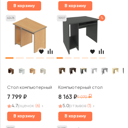
В корзину
В корзину
%
62476
15107
Стол компьютерный левый А-10L Агат
Компьютерный стол Рива / Riva
7 799
8 163
9 070
4.7
оценок
(6)
5.0
отзывов
(1)
В корзину
В корзину