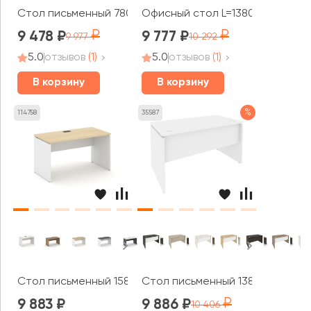
Стол письменный 780x800x750 Оникс / Onix
Офисный стол L=1380мм VR.SP-3
9 478
9 777
9 977
10 292
5.0
отзывов
(1)
5.0
отзывов
(1)
В корзину
В корзину
%
114758
35587
Стол письменный 1580x700x750 Стайл Проджект / Style
Стол письменный 1380x720x750 
9 883
9 886
10 406