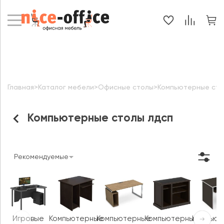
Главная
>
Каталог мебели
>
Офисные столы
>
Компьютерные ст
Компьютерные столы лдсп
Рекомендуемые
Игровые
Компьютерные
Компьютерные
Компьютерные
Компью