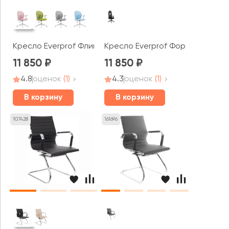
Кресло Everprof Флип / Flip
Кресло Everprof Форк / Work
11 850
11 850
4.8
оценок
(1)
4.3
оценок
(1)
В корзину
В корзину
107428
161696