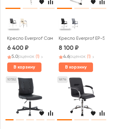
Кресло Everprof Самба Вуд СФ / Samba Wood CF
Кресло Everprof EP-510
6 400
8 100
5.0
оценок
(1)
4.6
оценок
(1)
В корзину
В корзину
107352
161716