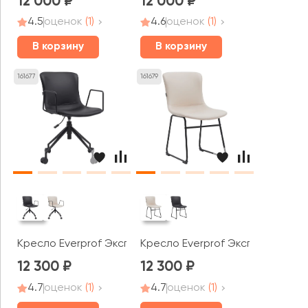
12 000
12 000
4.5
оценок
(1)
4.6
оценок
(1)
В корзину
В корзину
161677
161679
Кресло Everprof Экспо / Expo
Кресло Everprof Экспо СФ / Ex
12 300
12 300
4.7
оценок
(1)
4.7
оценок
(1)