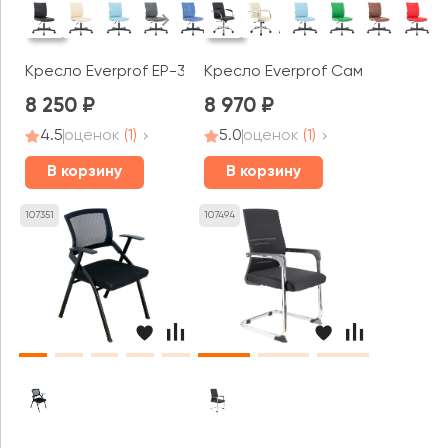
Кресло Everprof EP-300
Кресло Everprof Самба Т / Sam
8 250
8 970
4.5
оценок
(1)
5.0
оценок
(1)
В корзину
В корзину
107351
107494