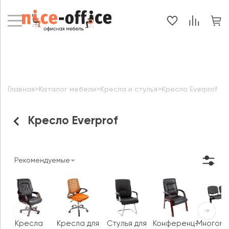
Главная
>
Каталог мебели
>
Кресла и стулья
>
Кресло Everprof
Кресло Everprof
Рекомендуемые
Кресла
Кресла для
Стулья для
Конференц-
Многом