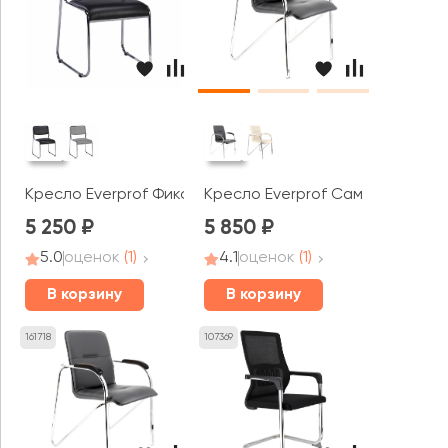
Кресло Everprof Фикс Хром / Fix Chrome
Кресло Everprof Самба СФ / S
5 250
5 850
5.0
оценок
(1)
4.1
оценок
(1)
В корзину
В корзину
161718
107369