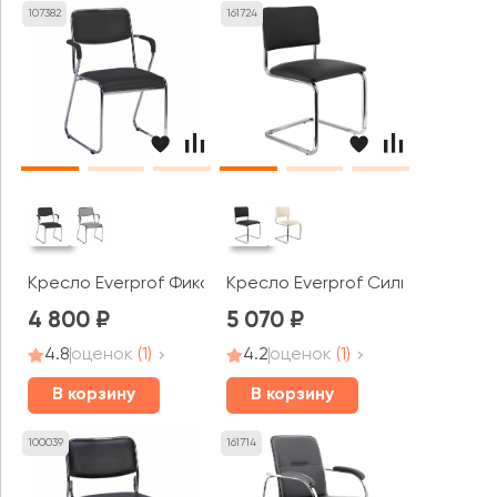
107382
161724
Кресло Everprof Фикс Плюс / Fix Plus
Кресло Everprof Сильвия / Silwia
4 800
5 070
4.8
оценок
(1)
4.2
оценок
(1)
В корзину
В корзину
100039
161714