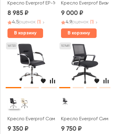
Кресло Everprof EP-100
Кресло Everprof Визит / Visit
8 985
9 000
4.5
оценок
(1)
4.9
оценок
(1)
В корзину
В корзину
161720
107481
Кресло Everprof Самба Вуд Т / Samba Wood T
Кресло Everprof Симпл / Simple
9 350
9 750