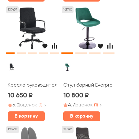
107439
161740
Кресло руководителя Everprof Марс ЛБ / Mars LB
Стул барный Everprof Флэш / Fl
10 650
10 800
5.0
оценок
(1)
4.7
оценок
(1)
В корзину
В корзину
107407
24090