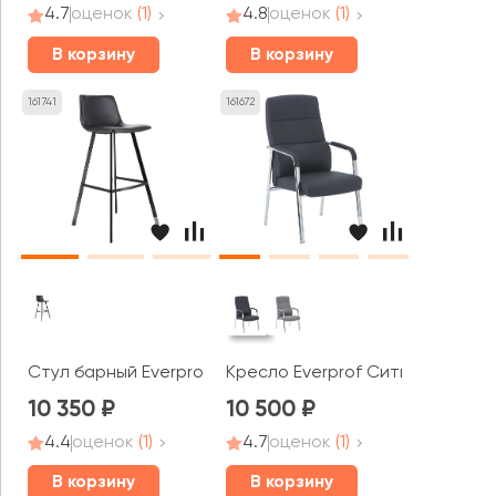
4.7
оценок
(1)
4.8
оценок
(1)
В корзину
В корзину
161741
161672
Стул барный Everprof Сигнал / Signal
Кресло Everprof Сити / City
10 350
10 500
4.4
оценок
(1)
4.7
оценок
(1)
В корзину
В корзину