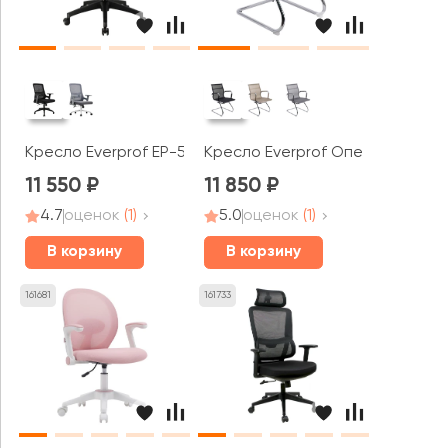
Кресло Everprof EP-520
Кресло Everprof Опера СФ / O
11 550
11 850
4.7
оценок
(1)
5.0
оценок
(1)
В корзину
В корзину
161681
161733