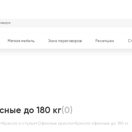
Мягкая мебель
Зона переговоров
Ресепшен
С
сные до 180 кг
(0)
>
Кресла и стулья
>
Офисные кресла
>
Кресла офисные до 180 кг