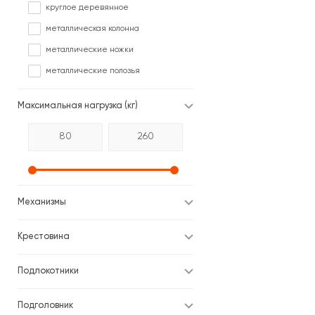
Ткань
круглое деревянное
Ткань/Дерево
металлическая колонна
Ткань/Экокожа
металлические ножки
Флок
металлические полозья
Экокожа
Максимальная нагрузка (кг)
Экокожа, перфорированная
Экокожа/Ткань
Механизмы
Крестовина
Подлокотники
Подголовник