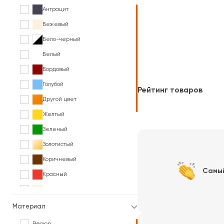
Антрацит
Бежевый
Бело-черный
Белый
Бордовый
Голубой
Рейтинг товаров
Другой цвет
Желтый
Зеленый
Золотистый
Коричневый
Самы
Красный
Кремовый
Оранжевый
Материал
Разноцветный
Велюр