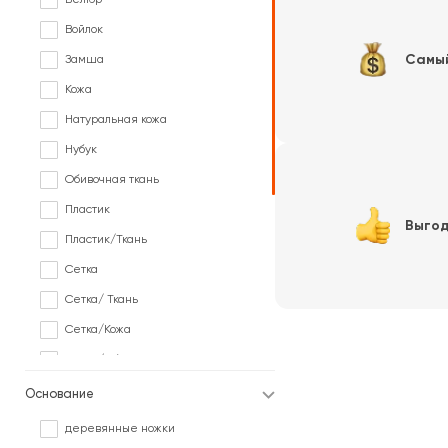
Розовый
Войлок
Серый
Самы
Замша
Синий
Кожа
Фиолетовый
Натуральная кожа
Черный
Нубук
В различных цветах под заказ
Обивочная ткань
Пластик
Выгод
Пластик/Ткань
Сетка
Сетка/ Ткань
Сетка/Кожа
Сетка/Обивочная ткань
Сетка/Ткань
Основание
Сетка/Экокожа
деревянные ножки