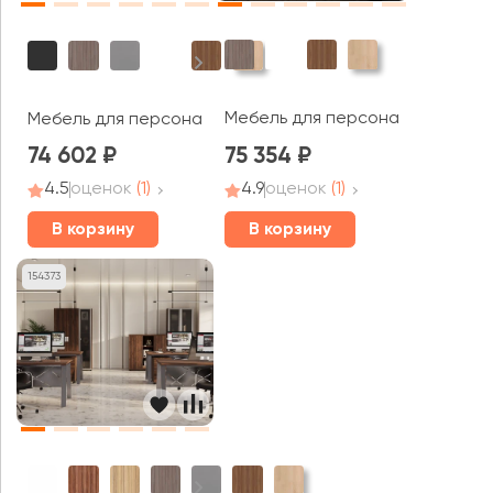
Мебель для персонала Europe (
Мебель для персонала Berlin (df)
74 602
75 354
4.5
оценок
(1)
4.9
оценок
(1)
В корзину
В корзину
154373