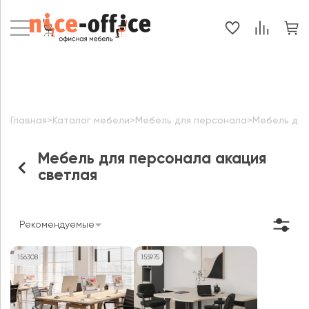
Главная
>
Каталог мебели
>
Мебель для персонала
>
Мебель для
Мебель для персонала акация
светлая
Рекомендуемые
156308
155975