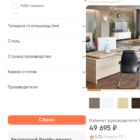
МДФ/экокожа
тамбурат
тамбурат/массив
Толщина столешницы (мм)
Стиль
Страна производства
Каркас столов
Производители
Сброс
Кабинет руководителя Я
49 695
5.0
отзывов
(1)
Бесплатный Дизайн-проект