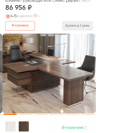
т / Metal System Direct
Кабинет руководителя Оникс Директ Люкс / Onix Direct Lux
86 956
4.8
оценок
(9)
В корзину
Купить в 1 клик
В наличии