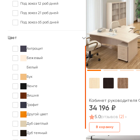
Под заказ 12 раб дней
Под заказ 21 раб дней
Под заказ 65 раб дней
Цвет
Антрацит
Бежевый
Белый
Бук
Венге
Вишня
Кабинет руководителя Ф
Графит
34 196
Другой цвет
5.0
отзывов
(2)
Дуб светлый
В корзину
Дуб темный