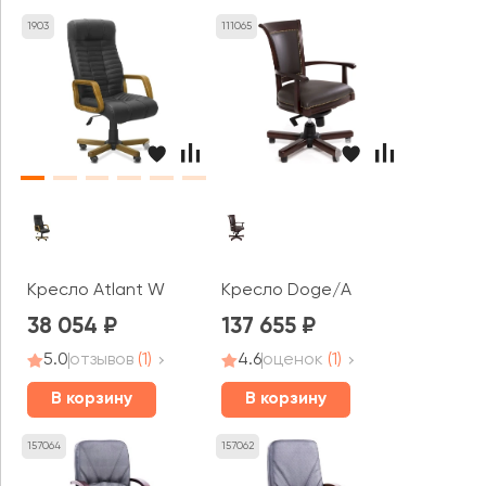
1903
111065
Кресло Atlant W
Кресло Doge/A
38 054
137 655
5.0
отзывов
(1)
4.6
оценок
(1)
В корзину
В корзину
157064
157062