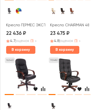
Кресло ГЕРМЕС ЭКСТРА
Кресло CHAIRMAN 480Д
22 436
23 475
4.7
оценок
(1)
4.8
оценок
(1)
В корзину
В корзину
162463
110482