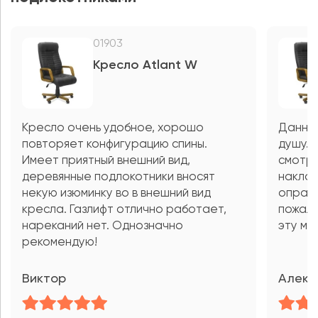
01903
Кресло Atlant W
Кресло очень удобное, хорошо
Данная
повторяет конфигурацию спины.
душу. 
Имеет приятный внешний вид,
смотри
деревянные подлокотники вносят
наклад
некую изюминку во в внешний вид
оправд
кресла. Газлифт отлично работает,
пожале
нареканий нет. Однозначно
эту мо
рекомендую!
Виктор
Алекс