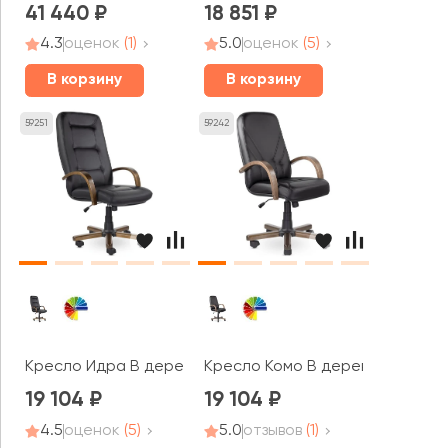
41 440
18 851
4.3
оценок
(1)
5.0
оценок
(5)
В корзину
В корзину
59251
59242
Кресло Идра В дерево
Кресло Комо В дерево
19 104
19 104
4.5
оценок
(5)
5.0
отзывов
(1)