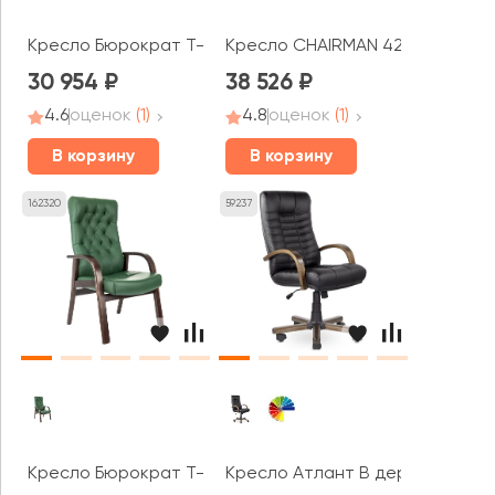
Кресло Бюрократ T-9908
Кресло CHAIRMAN 424Д
30 954
38 526
4.6
оценок
(1)
4.8
оценок
(1)
В корзину
В корзину
162320
59237
Кресло Бюрократ T-9928WALNUT-CF
Кресло Атлант В дерево