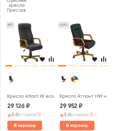
Офисные
кресла
Престиж
1897
24254
Кресло Atlant W есо
Кресло Атлант HW низкая спин
29 126
29 952
5.0
отзывов
(1)
5.0
отзывов
(1)
В корзину
В корзину