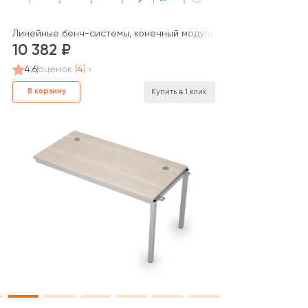
9 AVANCE
Линейные бенч-системы, конечный модуль (1400*700*750) 6МБК
10 382
4.6
оценок
(4)
В корзину
Купить в 1 клик