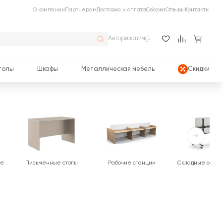
О компании
Партнерам
Доставка и оплата
Сборка
Отзывы
Контакты
Авторизация
толы
Шкафы
Металлическая мебель
Скидки
ые
Письменные столы
Рабочие станции
Складные офис