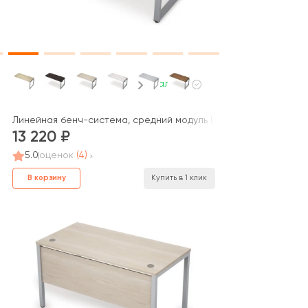
В наличии
E
Линейная бенч-система, средний модуль (1400*700*750) 6МБС-
13 220
5.0
оценок
(4)
В корзину
Купить в 1 клик