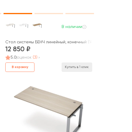
В наличии
400*700*750) 6МБС.6179 AVANCE
Стол системы БЕНЧ линейный, конечный (1400*700*750) СЛК-П.
12 850
5.0
оценок
(3)
В корзину
Купить в 1 клик