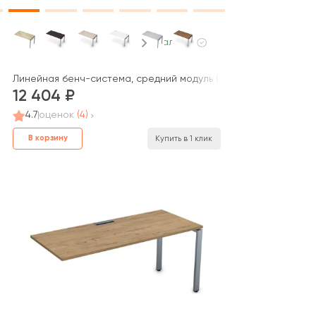
В наличии
редний (1400*700*750) СТС.979 GLOSS
Линейная бенч-система, средний модуль (1400*700*750) 6МБС.
12 404
4.7
оценок
(4)
В корзину
Купить в 1 клик