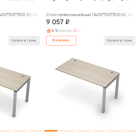
400*700*750) 2С.009 СТИЛЬ
Стол прямолинейный (1400*700*750) 6С.00
9 057
4.1
оценок
(4)
В корзину
Купить в 1 клик
Купить в 1 клик