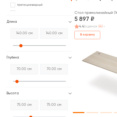
трапециевидный
Стол прямолинейный (1
треугольный
5 897
угловой
Длина
4.4
оценок
(4)
В корзину
Глубина
Высота