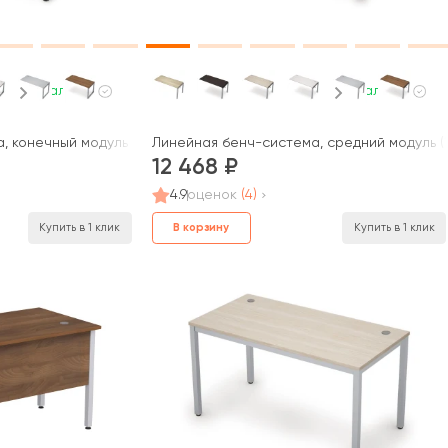
В наличии
В наличии
 конечный модуль (1400*700*750) 6МБК-О.6179 AVANCE
Линейная бенч-система, средний модуль (1
12 468
4.9
оценок
(4)
В корзину
Купить в 1 клик
Купить в 1 клик