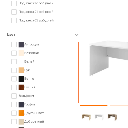
Под заказ 12 раб дней
Под заказ 21 раб дней
Под заказ 65 раб дней
Цвет
Антрацит
Бежевый
Белый
Бук
Венге
Вишня
Вольфрам
Графит
Другой цвет
Дуб светлый