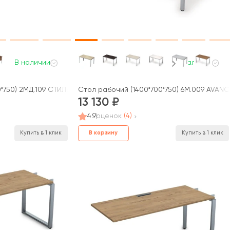
В наличии
В наличии
*750) 2МД.109 СТИЛЬ
Стол рабочий (1400*700*750) 6М.009 AVANC
13 130
4.9
оценок
(4)
В корзину
Купить в 1 клик
Купить в 1 клик