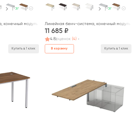
В наличии
В наличии
 конечный модуль (1400*700*750) 6МБК.6179 AVANCE
Линейная бенч-система, конечный модуль (
11 685
4.8
оценок
(4)
В корзину
Купить в 1 клик
Купить в 1 клик