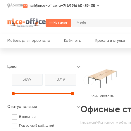
Абакан
mail@nice-office.ru
+7(499)460-59-35
Каталог
Мебель для персонала
Кабинеты
Кресла и стулья
Цена
Бенч-системы
Статус наличия
Офисные ст
В наличии
Главная
>
Каталог мебели
Под заказ 5 раб. дней