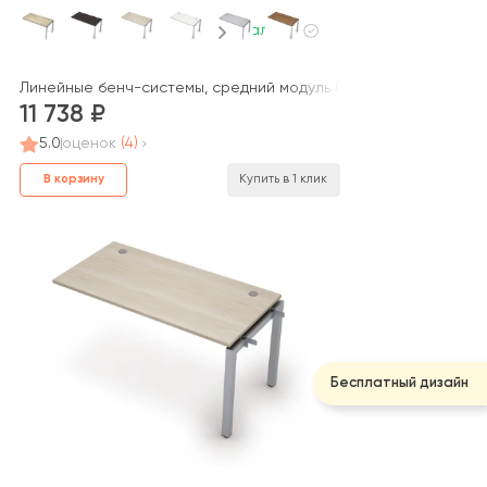
В наличии
1400*700*750) 6МБК.5179 AVANCE
Линейные бенч-системы, средний модуль (1400*700*750) 6МБС.
11 738
5.0
оценок
(4)
В корзину
Купить в 1 клик
Бесплатный дизайн