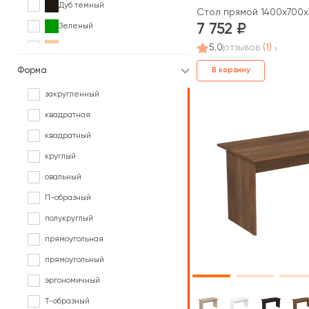
Дуб темный
Стол прямой 1400х700х
7 752
Зеленый
Клен
5.0
отзывов
(1)
Коричневый
Форма
В корзину
Ольха
закругленный
Орех
квадратная
Палисандр
квадратный
Серый
круглый
Сосна
овальный
Черный
П-образный
Ясень
полукруглый
прямоугольная
прямоугольный
эргономичный
Т-образный