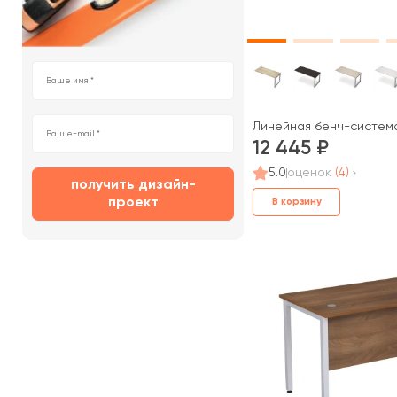
Линейная бенч-система,
12 445
5.0
оценок
(4)
получить дизайн-
проект
В корзину