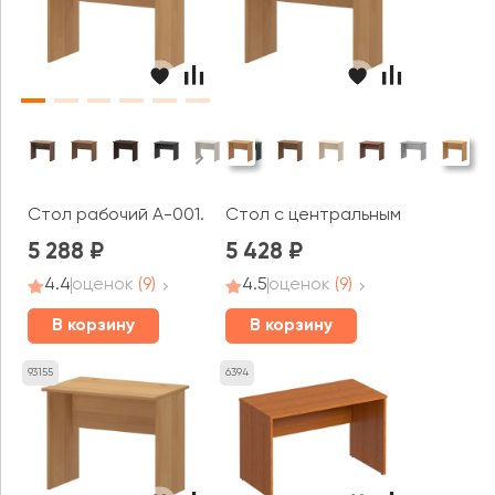
Стол рабочий А-001.60 Арго
Стол с центральным кабель кан
5 288
5 428
4.4
оценок
(9)
4.5
оценок
(9)
В корзину
В корзину
93155
6394