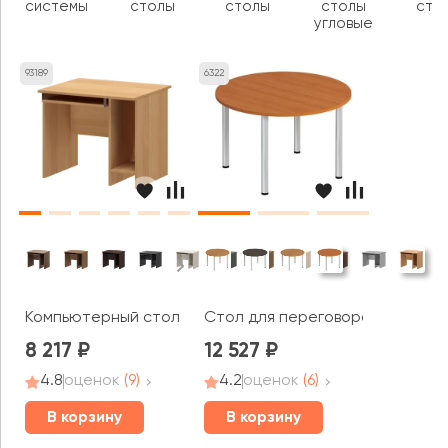
системы
столы
столы
столы
сто
угловые
93189
6322
Компьютерный стол А-012 Арго
Стол для переговоров круглый 
8 217
12 527
4.8
оценок
(9)
4.2
оценок
(6)
В корзину
В корзину