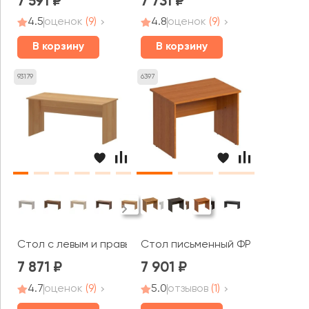
7 591
7 731
4.5
оценок
(9)
4.8
оценок
(9)
В корзину
В корзину
93179
6397
Стол с левым и правым кабель каналом А-004.К Арго
Стол письменный ФР 181 Formula
7 871
7 901
4.7
оценок
(9)
5.0
отзывов
(1)