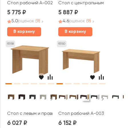
Стол рабочий А-002.60 Арго
Стол с центральным кабель кан
5 775
5 887
5.0
оценок
(9)
4.6
оценок
(9)
В корзину
В корзину
93158
93150
Стол с левым и правым кабель каналом А-001.К Арго
Стол рабочий А-003.60 Арго
6 027
6 152