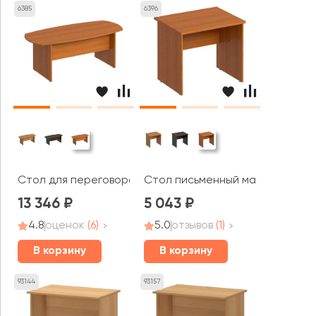
6385
6396
Стол для переговоров ФР 154 Formula
Стол письменный малый ФР 104
13 346
5 043
4.8
оценок
(6)
5.0
отзывов
(1)
В корзину
В корзину
93144
93157