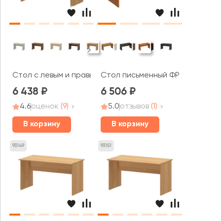
Стол с левым и правым кабель каналом А-002.К Арго
Стол письменный ФР 103 Formul
6 438
6 506
4.6
оценок
(9)
5.0
отзывов
(1)
В корзину
В корзину
93149
93151