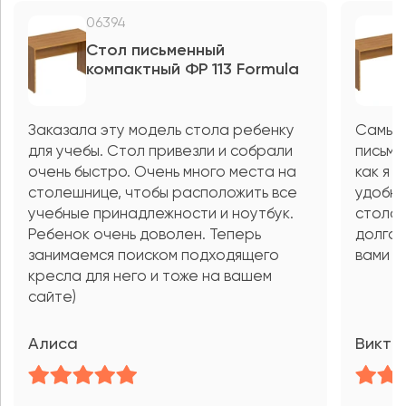
06394
Стол письменный
компактный ФР 113 Formula
Заказала эту модель стола ребенку
Самый
для учебы. Стол привезли и собрали
письме
очень быстро. Очень много места на
как я 
столешнице, чтобы расположить все
удобно
учебные принадлежности и ноутбук.
стола?
Ребенок очень доволен. Теперь
долгое
занимаемся поиском подходящего
вами б
кресла для него и тоже на вашем
сайте)
Алиса
Викто