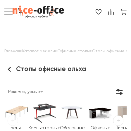
Главная
>
Каталог мебели
>
Офисные столы
>
Столы офисные ол
Столы офисные ольха
Рекомендуемые
Бенч-
Компьютерные
Обеденные
Офисные
Письме