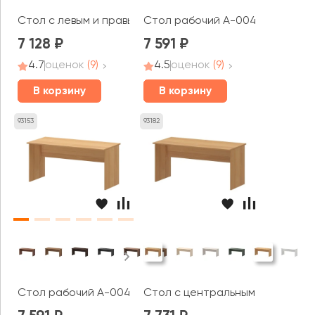
Стол с левым и правым кабель каналом А-003.К Арго
Стол рабочий А-004 Арго
7 128
7 591
4.7
оценок
(9)
4.5
оценок
(9)
В корзину
В корзину
93153
93182
Стол рабочий А-004.Т Арго
Стол с центральным кабель ка