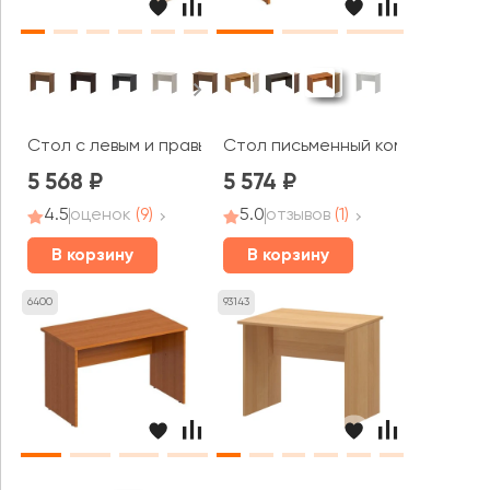
Стол с левым и правым кабель каналом А-001.60.К Арго
Стол письменный компактный ФР
5 568
5 574
4.5
оценок
(9)
5.0
отзывов
(1)
В корзину
В корзину
6400
93143