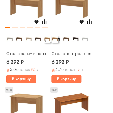
Стол с левым и правым кабель каналом А-003.60.К Арг
Стол с центральным кабель кан
6 292
6 292
5.0
оценок
(9)
4.7
оценок
(9)
В корзину
В корзину
93166
6398