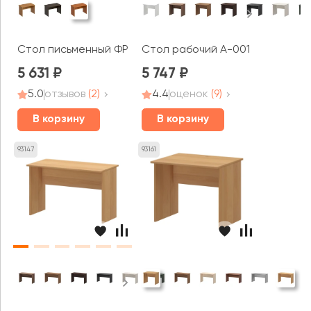
Стол письменный ФР 101 Formula
Стол рабочий А-001 Арго
5 631
5 747
5.0
отзывов
(2)
4.4
оценок
(9)
В корзину
В корзину
93147
93161