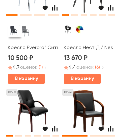
Кресло Everprof Сити / City
Кресло Нест Д / Nest D
10 500
13 670
4.7
оценок
(1)
4.4
оценок
(6)
В корзину
В корзину
10550
10546