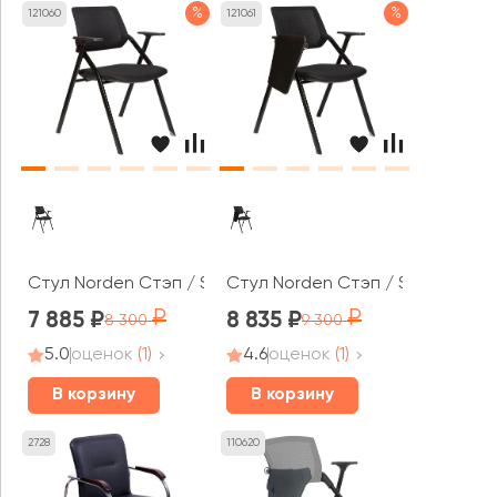
%
%
121060
121061
Стул Norden Стэп / Step
Стул Norden Стэп / Step M
7 885
8 835
8 300
9 300
5.0
оценок
(1)
4.6
оценок
(1)
В корзину
В корзину
2728
110620