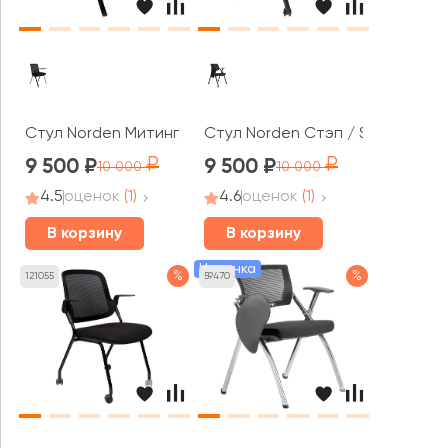
Стул Norden Митинг / Meeting
Стул Norden Стэп / Step MR
9 500
9 500
10 000
10 000
4.5
оценок
(1)
4.6
оценок
(1)
В корзину
В корзину
Новинка
%
%
121055
59470