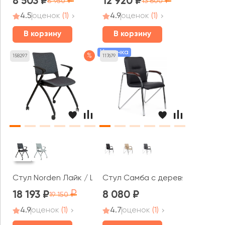
8 503
12 920
8 950
13 600
4.5
оценок
(1)
4.9
оценок
(1)
В корзину
В корзину
Новинка
%
158297
117679
Стул Norden Лайк / Like
Стул Самба с деревянными под
18 193
8 080
19 150
4.9
оценок
(1)
4.7
оценок
(1)