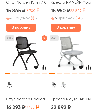
Стул Norden Клип / Clip
Кресло RV ЧЕЙР Форм / Form (18
15 865
15 950
16 700
22 809
4.5
оценок
(1)
4.7
оценок
(5)
В корзину
В корзину
%
121059
95320
Стул Norden Паскаль / Pascal
Кресло RV ДИЗАЙН Моби / Moby
16 293
22 892
17 150