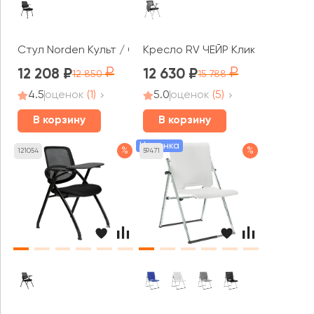
Стул Norden Культ / Cult
Кресло RV ЧЕЙР Клик / Click (46
12 208
12 630
12 850
15 788
4.5
оценок
(1)
5.0
оценок
(5)
В корзину
В корзину
Новинка
%
%
121054
59471