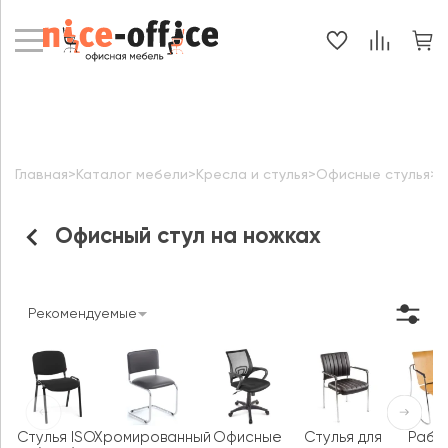
Главная
>
Каталог мебели
>
Кресла и стулья
>
Офисные стулья
>
О
Офисный стул на ножках
Рекомендуемые
Стулья ISO
Хромированный
Офисные
Стулья для
Рабо