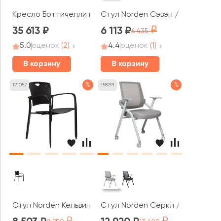
Кресло Боттичелли на ножках
Стул Norden Сэвэн / Seven
35 613
6 113
6 435
5.0
оценок
(2)
4.4
оценок
(1)
В корзину
В корзину
%
%
121057
158291
Стул Norden Кельвин / Kelvin
Стул Norden Сёркл / Circle