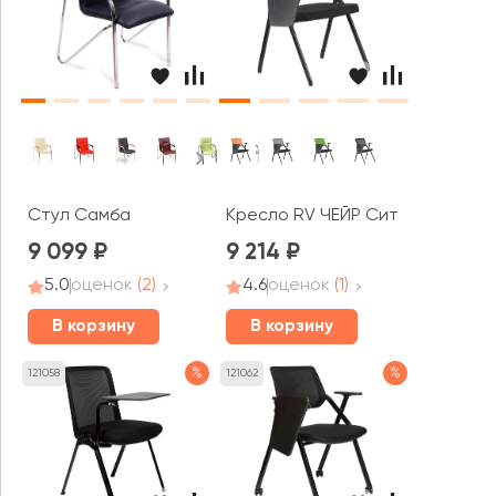
Стул Самба
Кресло RV ЧЕЙР Сит / Seat (M20
9 099
9 214
5.0
оценок
(2)
4.6
оценок
(1)
В корзину
В корзину
%
%
121058
121062