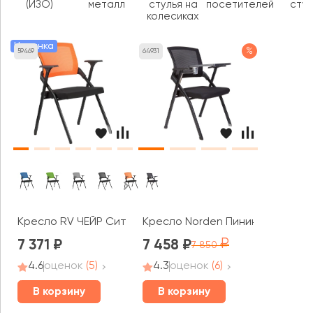
(ИЗО)
металл
стулья на
посетителей
стул
колесиках
Новинка
%
59469
64931
Кресло RV ЧЕЙР Сит / Seat (M2001)
Кресло Norden Пинин смарт
7 371
7 458
7 850
4.6
оценок
(5)
4.3
оценок
(6)
В корзину
В корзину