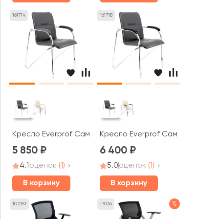
161714
161718
Кресло Everprof Самба СФ / Samba CF
Кресло Everprof Самба Вуд СФ
5 850
6 400
4.1
оценок
(1)
5.0
оценок
(1)
В корзину
В корзину
%
107351
17036