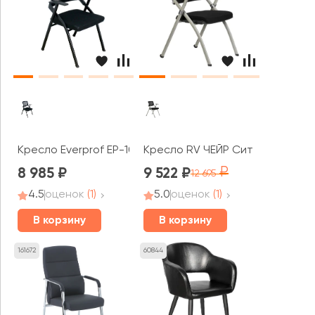
Кресло Everprof EP-100
Кресло RV ЧЕЙР Сит / Seat (462
8 985
9 522
12 695
4.5
оценок
(1)
5.0
оценок
(1)
В корзину
В корзину
161672
60844