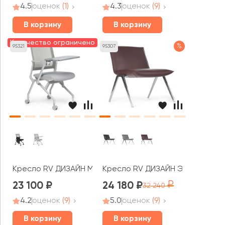
4.5
оценок
(1)
4.3
оценок
(9)
В корзину
В корзину
Количество ограничено
%
95321
95307
Кресло RV ДИЗАЙН Моби / Moby (D2002T)
Кресло RV ДИЗАЙН Эссекс / Esse
23 100
24 180
32 240
4.2
оценок
(9)
5.0
оценок
(9)
В корзину
В корзину