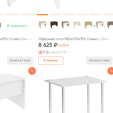
В наличии
В наличии
x755 Стайл Систем / Style System
Офисный стол 980x720x750 Оникс / Onix
8 625
9 079
5.0
отзывов
(1)
В корзину
Купить в 1 клик
Купить в 1 клик
%
%