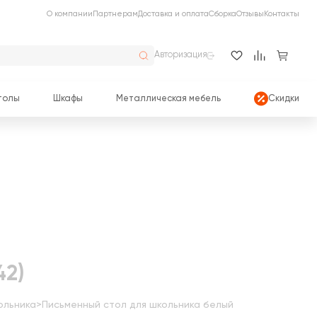
О компании
Партнерам
Доставка и оплата
Сборка
Отзывы
Контакты
Авторизация
толы
Шкафы
Металлическая мебель
Скидки
42)
ольника
>
Письменный стол для школьника белый