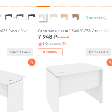
В наличии
В наличии
755 Рива / Riva
Стол письменный 1180x720x755 Стайл Сист
7 948
8 366
5.0
отзывов
(1)
В корзину
Купить в 1 клик
Купить в 1 клик
%
%