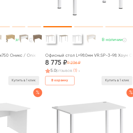
В наличии
В наличии
x750 Оникс / Onix
Офисный стол L=980мм VR.SP-3-98 Хоум О
8 775
9 236
5.0
отзывов
(1)
В корзину
Купить в 1 клик
Купить в 1 клик
%
%