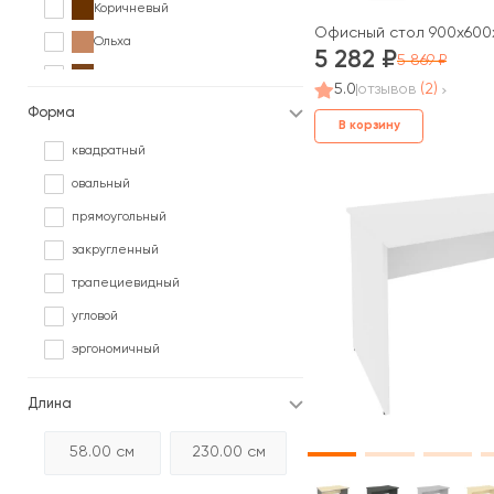
Коричневый
Офисный стол 900x600x
Ольха
5 282
5 869
Орех
5.0
отзывов
(2)
Палисандр
Форма
В корзину
Серый
квадратный
Сосна
овальный
Черный
прямоугольный
Ясень
закругленный
трапециевидный
угловой
эргономичный
Длина