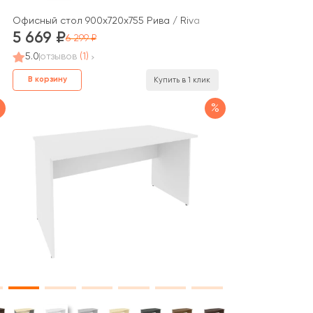
Офисный стол 900x720x755 Рива / Riva
5 669
6 299
5.0
отзывов
(1)
В корзину
Купить в 1 клик
%