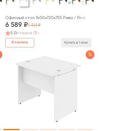
В наличии
Офисный стол 1400x720x755 Рива / Riva
6 589
7 321
5.0
отзывов
(1)
В корзину
Купить в 1 клик
%