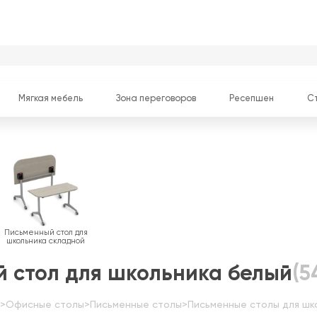
Мягкая мебель
Зона переговоров
Ресепшен
С
Письменный стол для
школьника складной
 стол для школьника белый
(5
>
Офисные столы
>
Письменные столы
>
Письменные столы для шк