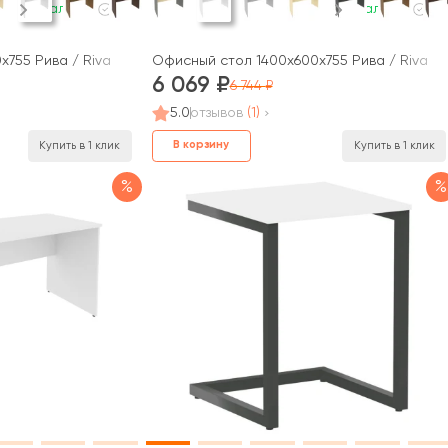
В наличии
В наличии
755 Рива / Riva
Офисный стол 1400x600x755 Рива / Riva
6 069
6 744
5.0
отзывов
(1)
В корзину
Купить в 1 клик
Купить в 1 клик
%
%