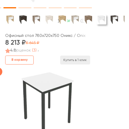
В наличии
ем / Style System
Офисный стол 780x720x750 Оникс / Onix
8 213
8 645
4.8
оценок
(3)
В корзину
Купить в 1 клик