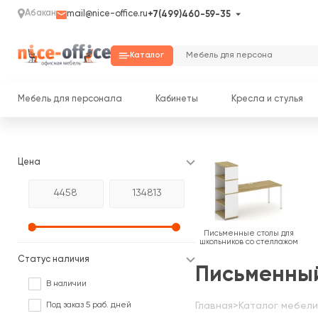
Абакан
mail@nice-office.ru
+7(499)460-59-35
Каталог
Мебель для персонала
Кабинеты
Кресла и стулья
Цена
Письменные столы для
школьников со стеллажом
Статус наличия
Письменный
В наличии
Под заказ 5 раб. дней
Главная
>
Каталог мебели