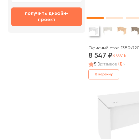
получить дизайн-
проект
Офисный стол 1380x720
8 547
8 997
5.0
отзывов
(1)
В корзину