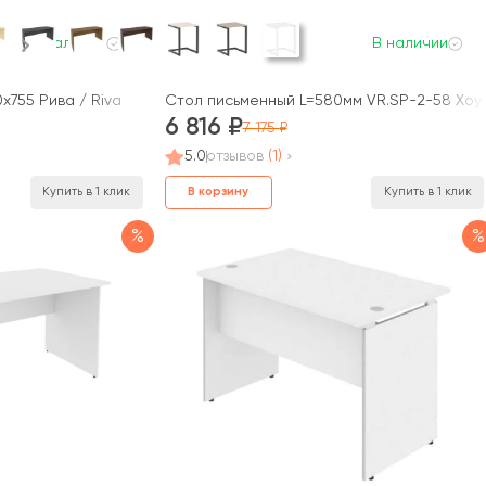
В наличии
В наличии
x755 Рива / Riva
Стол письменный L=580мм VR.SP-2-58 Хоу
6 816
7 175
5.0
отзывов
(1)
В корзину
Купить в 1 клик
Купить в 1 клик
%
%