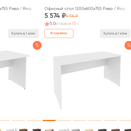
755 Рива / Riva
Офисный стол 1200x600x755 Рива / Riva
5 574
6 194
5.0
отзывов
(1)
В корзину
Купить в 1 клик
Купить в 1 клик
%
%