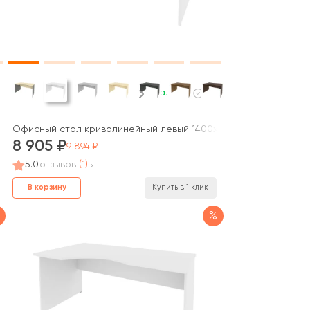
В наличии
фис / Home Office
Офисный стол криволинейный левый 1400x900x755 Рива / Riv
8 905
9 894
5.0
отзывов
(1)
В корзину
Купить в 1 клик
%