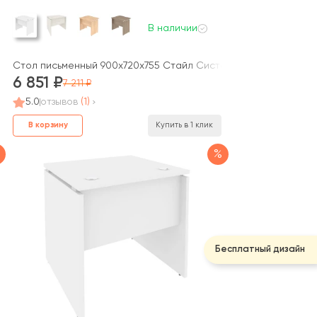
В наличии
м Офис / Home Office
Стол письменный 900x720x755 Стайл Систем / Style System
6 851
7 211
5.0
отзывов
(1)
В корзину
Купить в 1 клик
%
Бесплатный дизайн