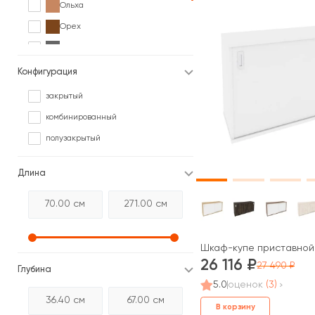
Ольха
Орех
Серый
Сосна
Конфигурация
Черный
закрытый
комбинированный
полузакрытый
Длина
Шкаф-купе приставной 
26 116
27 490
Глубина
5.0
оценок
(3)
В корзину