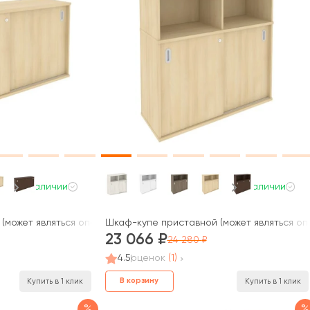
В наличии
В наличии
(может являться опорным элементом) 147,5x41x75 Метал Систем /
Шкаф-купе приставной (может являться оп
23 066
24 280
4.5
оценок
(1)
В корзину
Купить в 1 клик
Купить в 1 клик
%
%