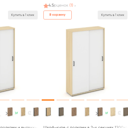
4.5
оценок
(1)
В корзину
Купить в 1 клик
Купить в 1 клик
В наличии
В наличии
полками и выдвижной штангой 1200x400x1982 зад. стенка HDF Ста
Шкаф-купе с полками в 2-х секциях 1200x40