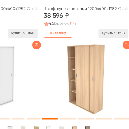
00x400x1982 Стайл Проджект / Style Project
Шкаф-купе с полками 1200x400x1982 Стайл 
38 596
4.5
оценок
(1)
В корзину
Купить в 1 клик
Купить в 1 клик
%
%