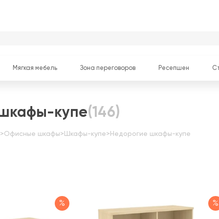
Мягкая мебель
Зона переговоров
Ресепшен
С
 шкафы-купе
(146)
>
Офисные шкафы
>
Шкафы-купе
>
Недорогие шкафы-купе
%
%