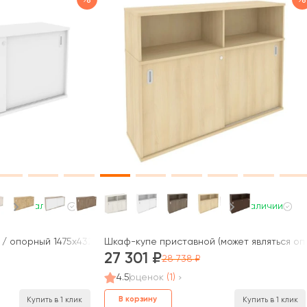
В наличии
В наличии
/ опорный 1475x432x750 Оникс / Onix
Шкаф-купе приставной (может являться опо
27 301
28 738
4.5
оценок
(1)
В корзину
Купить в 1 клик
Купить в 1 клик