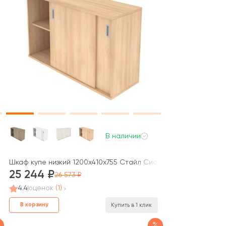
В наличии
 Metal System
орным элементом) 112x41x109,8 Метал Систем / Metal System
Шкаф купе низкий 1200x410x755 Стайл Систем / Style System
25 244
26 573
4.4
оценок
(1)
В корзину
Купить в 1 клик
%