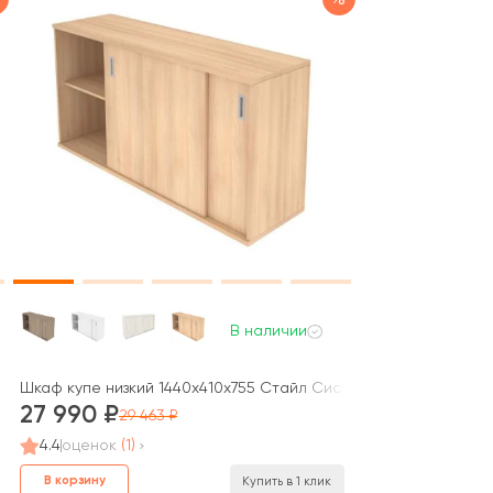
В наличии
рным элементом) 147,5x41x109,8 Метал Систем / Metal System
Шкаф купе низкий 1440x410x755 Стайл Систем / Style System
27 990
29 463
4.4
оценок
(1)
В корзину
Купить в 1 клик