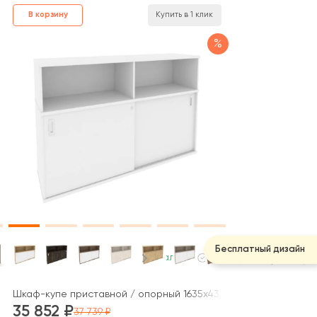
В корзину
Купить в 1 клик
%
Бесплатный дизайн
В наличии
ой штангой в каждой секции 1200x400x1982 зад. стенка HDF Стай
Шкаф-купе приставной / опорный 1635x432x1120 Оникс / Onix
35 852
37 739