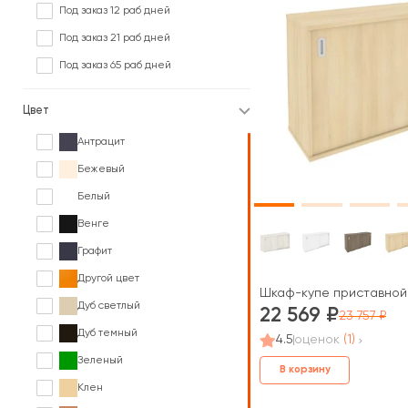
Под заказ 12 раб дней
Под заказ 21 раб дней
Под заказ 65 раб дней
Цвет
Антрацит
Бежевый
Белый
Венге
Графит
Другой цвет
Шкаф-купе приставной 
Дуб светлый
22 569
23 757
Дуб темный
4.5
оценок
(1)
Зеленый
В корзину
Клен