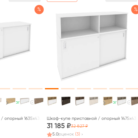
%
%
В наличии
В наличии
/ опорный 1635x432x750 Оникс / Onix
Шкаф-купе приставной / опорный 1475x432
31 185
32 827
5.0
оценок
(3)