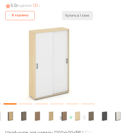
5.0
оценок
(3)
В корзину
Купить в 1 клик
В наличии
йл Проджект / Style Project
0x1982 зад. стенка HDF Стайл Проджект / Style Project
Шкаф-купе для одежды 1200x400x1982 Стайл Проджект / Style