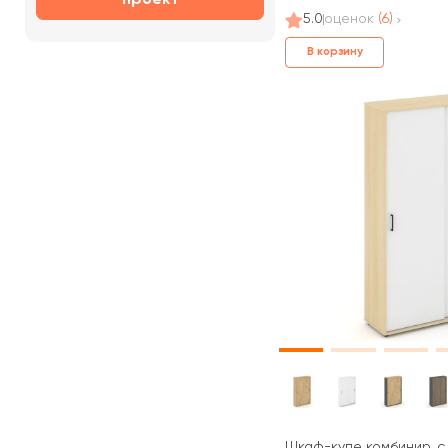
5.0
оценок
(6)
В корзину
Шкаф-купе комбинир. с 