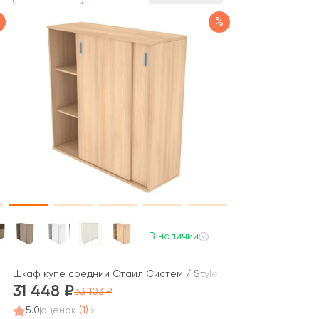
%
В наличии
x1120 Оникс / Onix
Шкаф купе средний Стайл Систем / Style System
31 448
33 103
5.0
оценок
(1)