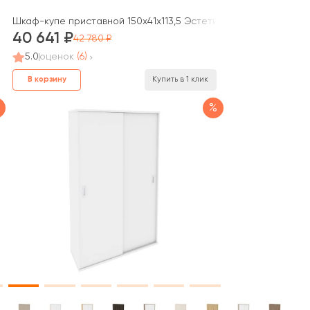
Проджект / Style Project
Шкаф-купе приставной 150x41x113,5 Эстетика / Estetica
40 641
42 780
5.0
оценок
(6)
В корзину
Купить в 1 клик
%