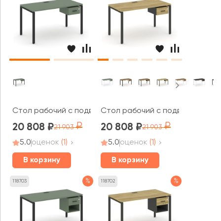
Стол рабочий с подвесной тумбой с одним ящ. CN.SP-1
Стол рабочий с подвесной тумб
20 808
20 808
21 903
21 903
5.0
оценок
(1)
5.0
оценок
(1)
В корзину
В корзину
%
%
118703
118702