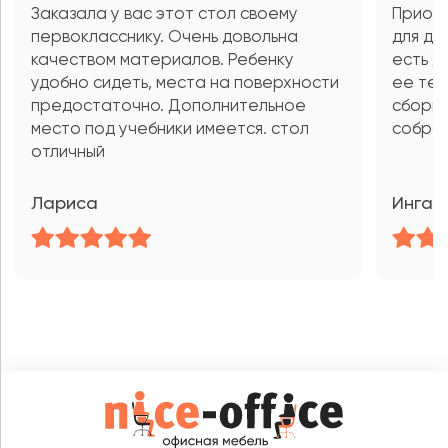
Заказала у вас этот стол своему
Приобр
первокласснику. Очень довольна
для до
качеством материалов. Ребенку
есть д
удобно сидеть, места на поверхности
ее тет
предостаточно. Дополнительное
сборщи
место под учебники имеется. стол
собрал
отличный
Лариса
Инга