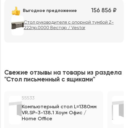
156 856 ₽
Выгодное предложение
Стол руководителя с опорной тумбой Z-
222пр.0000 Вестар / Vestar
Свежие отзывы на товары из раздела
"Стол письменный с ящиками"
55533
5
Компьютерный стол L=1380мм
VR.SP-3-138.1 Хоум Офис /
V
Home Office