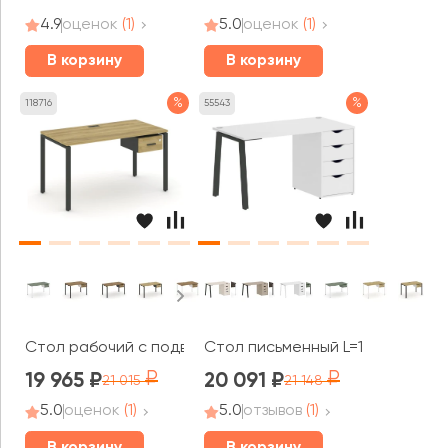
4.9
оценок
(1)
5.0
оценок
(1)
В корзину
В корзину
%
%
118716
55543
Стол рабочий с подвесной тумбой с одним ящ. CN.SP-1
Стол письменный L=1780мм VR.S
19 965
20 091
21 015
21 148
5.0
оценок
(1)
5.0
отзывов
(1)
В корзину
В корзину