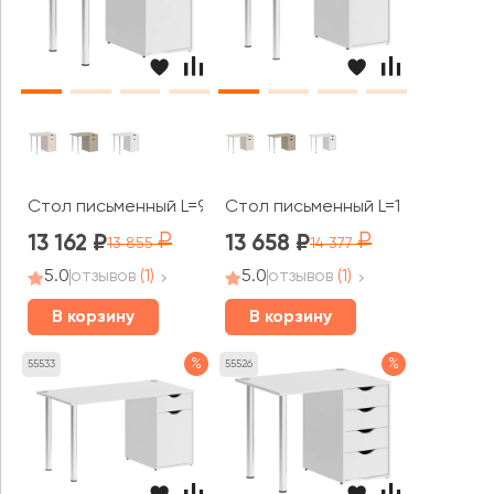
Стол письменный L=980мм VR.SP-3-98.1 Хоум Офис / Ho
Стол письменный L=1180мм VR.SP
13 162
13 658
13 855
14 377
5.0
отзывов
(1)
5.0
отзывов
(1)
В корзину
В корзину
%
%
55533
55526