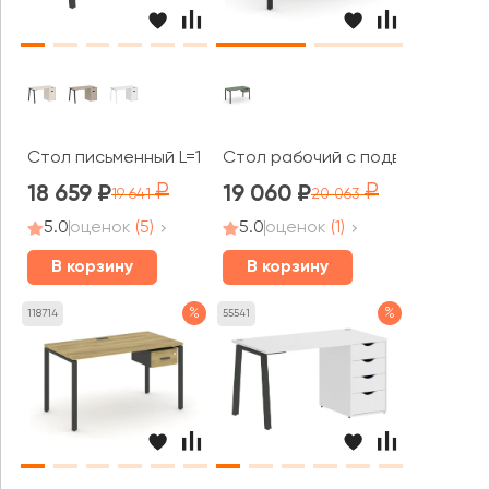
Стол письменный L=1780мм VR.SP-3-178.1.A Хоум Офис /
Стол рабочий с подвесной тумб
18 659
19 060
19 641
20 063
5.0
оценок
(5)
5.0
оценок
(1)
В корзину
В корзину
%
%
118714
55541