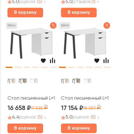
5.0
оценок
(5)
5.0
отзывов
(1)
В корзину
В корзину
%
%
55544
55545
Стол письменный L=980мм VR.SP-3-98.1.A Хоум Офис / 
Стол письменный L=1180мм VR.SP
16 658
17 154
17 535
18 057
4.4
оценок
(5)
5.0
оценок
(5)
В корзину
В корзину