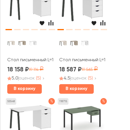
Стол письменный L=1580мм VR.SP-3-158.1.A Хоум Офис /
Стол письменный L=1180мм VR.SP
18 158
18 587
19 114
19 565
5.0
оценок
(5)
4.5
оценок
(5)
В корзину
В корзину
%
%
55548
118715