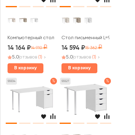
Компьютерный стол L=1380мм VR.SP-3-138.1 Хоум Офис 
Стол письменный L=980мм VR.SP
14 164
14 594
14 910
15 362
5.0
отзывов
(1)
5.0
отзывов
(1)
В корзину
В корзину
%
%
55534
55527