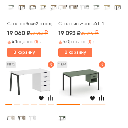
Стол рабочий с подвесной тумбой с одним ящ. CN.SP-
Стол письменный L=1380мм VR.S
19 060
19 093
20 063
20 098
4.1
оценок
(1)
5.0
отзывов
(1)
В корзину
В корзину
%
%
55542
118699