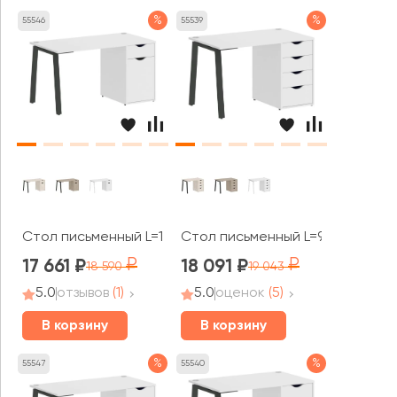
%
%
55546
55539
Стол письменный L=1380мм VR.SP-3-138.1.A Хоум Офис /
Стол письменный L=980мм VR.SP
17 661
18 091
18 590
19 043
5.0
отзывов
(1)
5.0
оценок
(5)
В корзину
В корзину
%
%
55547
55540