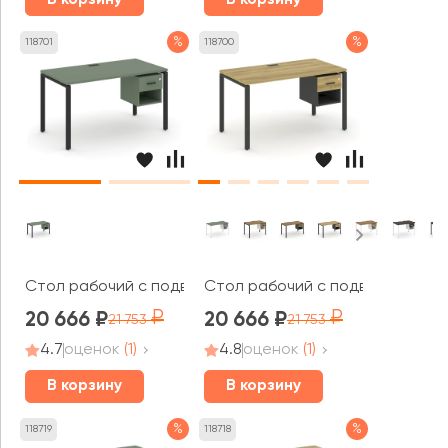
%
%
118701
118700
Стол рабочий с подвесной тумбой 1 открытой нишей и 
Стол рабочий с подвесной тумб
20 666
20 666
21 753
21 753
4.7
оценок
(1)
4.8
оценок
(1)
В корзину
В корзину
%
%
118719
118718