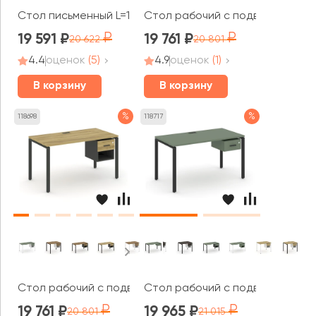
Стол письменный L=1580мм VR.SP-3-158.4.A Хоум Офис 
Стол рабочий с подвесной тумб
19 591
19 761
20 622
20 801
4.4
оценок
(5)
4.9
оценок
(1)
В корзину
В корзину
%
%
118698
118717
Стол рабочий с подвесной тумбой 1 открытой нишей и
Стол рабочий с подвесной тумб
19 761
19 965
20 801
21 015