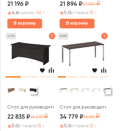
21 196
21 894
23 047
4.6
оценок
(4)
5.0
отзывов
(1)
В корзину
В корзину
%
%
14796
60269
Стол для руководителя 2200x980x765 Фёст / First
Стол для руководителя на П-об
22 835
34 779
24 037
36 610
5.0
отзывов
(1)
5.0
отзывов
(1)