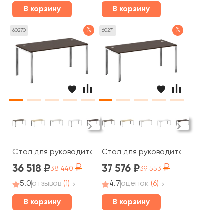
В корзину
В корзину
%
%
60270
60271
Стол для руководителя на П-обр. м/к 1600x800x750 Ме
Стол для руководителя на П-об
36 518
37 576
38 440
39 553
5.0
отзывов
(1)
4.7
оценок
(6)
В корзину
В корзину