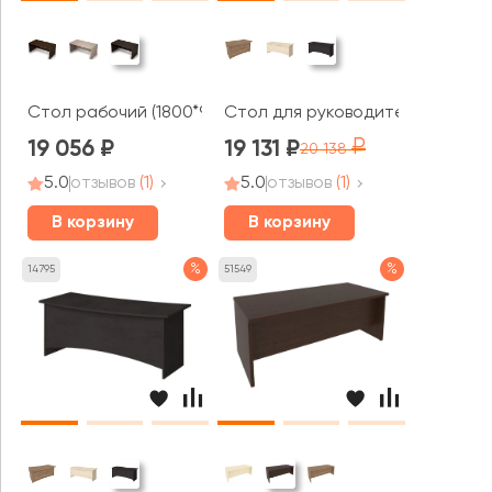
Стол рабочий (1800*900*750) 4С.018 ТАЙМ-МАКС / TAI
Стол для руководителя 1800x940
19 056
19 131
20 138
5.0
отзывов
(1)
5.0
отзывов
(1)
В корзину
В корзину
%
%
14795
51549