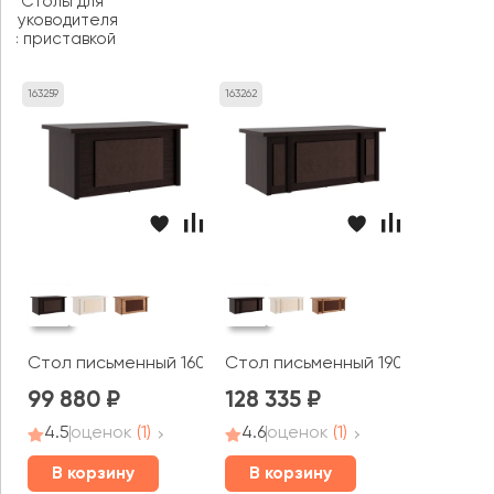
Столы для
руководителя
с приставкой
163259
163262
Стол письменный 160x90x78 Монза / Monza
Стол письменный 190x90x78 Мо
99 880
128 335
4.5
оценок
(1)
4.6
оценок
(1)
В корзину
В корзину