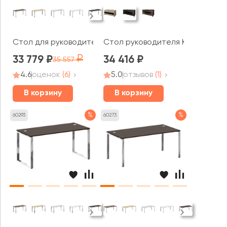
Стол для руководителя на П-обр. м/к 1600x720x750 Ме
Стол руководителя КТ-17 Акце
33 779
34 416
35 557
4.6
оценок
(6)
5.0
отзывов
(1)
В корзину
В корзину
%
%
60293
60273