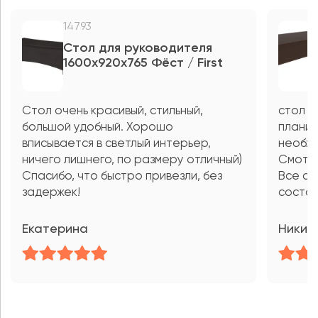
14793
5
Стол для руководителя
С
1600x920x765 Фёст / First
п
Ф
Стол очень красивый, стильный,
стол х
большой удобный. Хорошо
планир
вписывается в светлый интерьер,
необхо
ничего лишнего, по размеру отличный)
Смотри
Спасибо, что быстро привезли, без
Все ст
задержек!
состоя
Екатерина
Никит