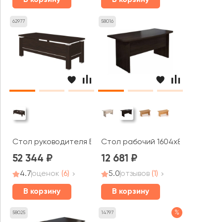
В корзину
В корзину
62977
58016
Стол руководителя БНД-20N Бонд
Стол рабочий 1604х856х750 Эт
52 344
12 681
4.7
оценок
(6)
5.0
отзывов
(1)
В корзину
В корзину
%
58025
14797