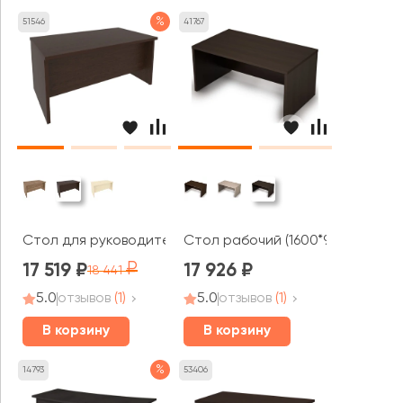
%
51546
41767
Стол для руководителя прямоугольный 1600x900x765 Фё
Стол рабочий (1600*900*750) 4
17 519
17 926
18 441
5.0
отзывов
(1)
5.0
отзывов
(1)
В корзину
В корзину
%
14793
53406