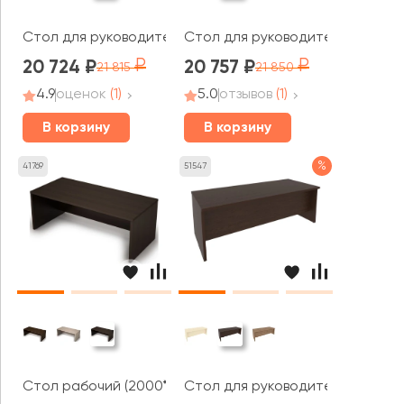
Стол для руководителя 2000x960x765 Фёст / First
Стол для руководителя прямоуг
20 724
20 757
21 815
21 850
4.9
оценок
(1)
5.0
отзывов
(1)
В корзину
В корзину
%
41769
51547
Стол рабочий (2000*900*750) 4С.020 ТАЙМ-МАКС / TA
Стол для руководителя прямоуг