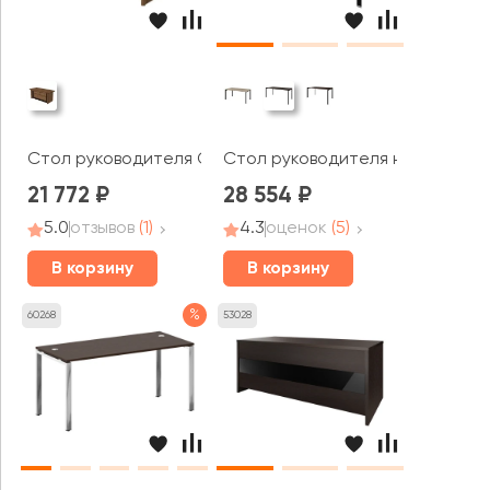
Стол руководителя Ot-16 On.Top
Стол руководителя на металло
21 772
28 554
5.0
отзывов
(1)
4.3
оценок
(5)
В корзину
В корзину
%
60268
53028