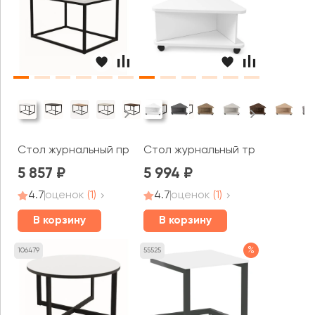
Стол журнальный прямоугольный ЭПИК / EPIC (700x500
Стол журнальный треугольный 
5 857
5 994
4.7
оценок
(1)
4.7
оценок
(1)
В корзину
В корзину
%
106479
55525