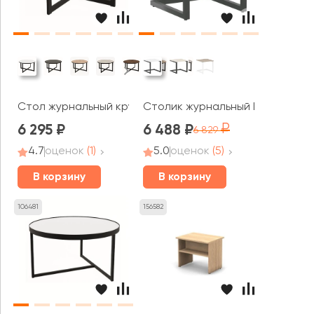
Стол журнальный круглый РИМ / RIM (800x800x450)
Столик журнальный L=580мм VR.
6 295
6 488
6 829
4.7
оценок
(1)
5.0
оценок
(5)
В корзину
В корзину
106481
156582