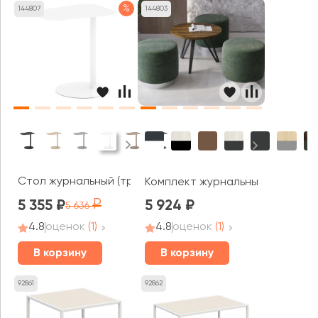
%
144807
144803
Стол журнальный (трапеция) 500х380х527 Асти / Asti (r
Комплект журнальных столов Асти
5 355
5 924
5 636
4.8
оценок
(1)
4.8
оценок
(1)
В корзину
В корзину
92861
92862