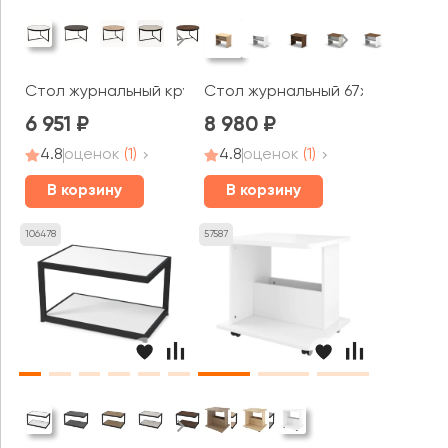
Стол журнальный круглый РАУНД / ROUND (800x800x45
Стол журнальный 67х50х55,5 Sma
6 951
8 980
4.8
оценок
(1)
4.8
оценок
(1)
В корзину
В корзину
106478
57587