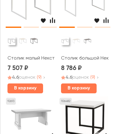
Столик малый Некст / Next
Столик большой Некст / Next
7 507
8 786
4.6
оценок
(9)
4.6
оценок
(9)
В корзину
В корзину
92613
106482