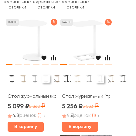
журнальные
журнальные
журнальные
столики
столики
столики
%
%
144808
144810
Стол журнальный (круглый) 450х450х527 Асти / Asti (rv)
Стол журнальный (прямоугольный
5 099
5 256
5 368
5 533
4.8
оценок
(1)
4.8
оценок
(1)
В корзину
В корзину