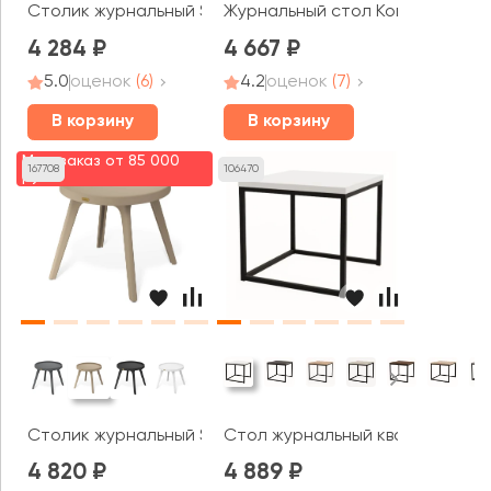
Столик журнальный SHELLEY
Журнальный стол Комфорт
4 284
4 667
5.0
оценок
(6)
4.2
оценок
(7)
В корзину
В корзину
Мин. заказ от 85 000
167708
106470
руб.
Столик журнальный SHT-CT97
Стол журнальный квадратный б
4 820
4 889