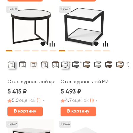
106480
106477
Стол журнальный круглый РАУНД / ROUND (600x600x45
Стол журнальный МИТ / MEET (
5 415
5 493
5.0
оценок
(1)
4.7
оценок
(1)
В корзину
В корзину
106472
106474