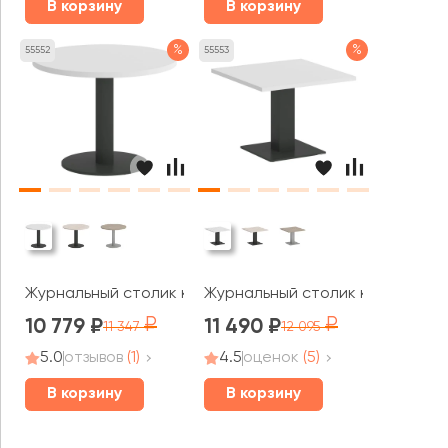
В корзину
В корзину
%
%
55552
55553
Журнальный столик круглый VR.SP-5-60.1G Хоум Офис /
Журнальный столик квадратный
10 779
11 490
11 347
12 095
5.0
отзывов
(1)
4.5
оценок
(5)
В корзину
В корзину