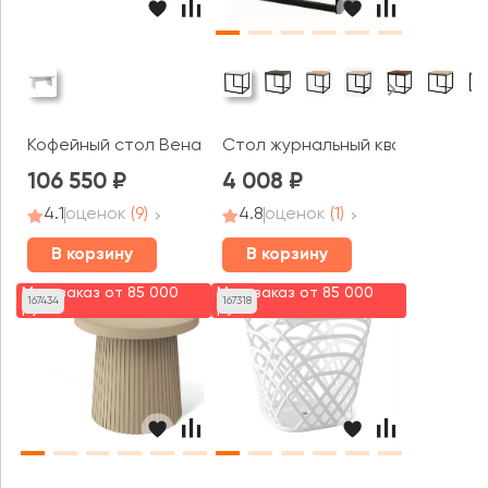
Кофейный стол Вена / Vienna
Стол журнальный квадратный 
106 550
4 008
4.1
оценок
(9)
4.8
оценок
(1)
В корзину
В корзину
Мин. заказ от 85 000
Мин. заказ от 85 000
167434
167318
руб.
руб.