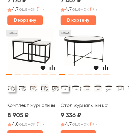
7 176
7 467
4.7
оценок
(1)
4.7
оценок
(1)
В корзину
В корзину
106483
106476
Комплект журнальных столов СЕТ ЛОДЖИК / SET LOGIC
Стол журнальный круглый МЭДЖ
8 905
9 336
4.8
оценок
(1)
4.7
оценок
(1)