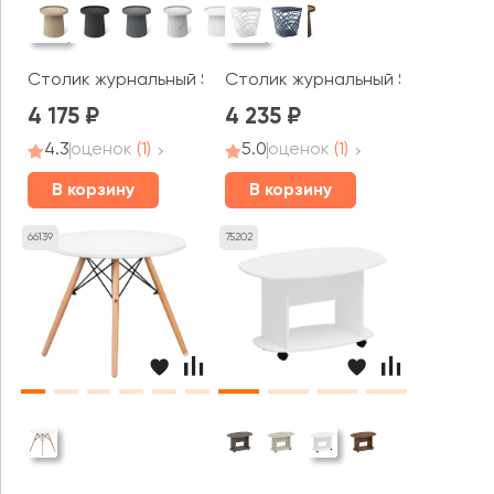
Столик журнальный SHT-CT94
Столик журнальный STH-CT83
4 175
4 235
4.3
оценок
(1)
5.0
оценок
(1)
В корзину
В корзину
66139
75202