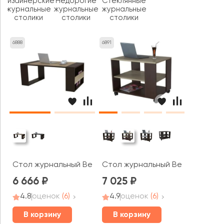
Дизайнерские
Недорогие
Стеклянные
журнальные
журнальные
журнальные
столики
столики
столики
6888
6891
Стол журнальный BeautyStyle 25
Стол журнальный BeautyStyle 5
6 666
7 025
4.8
оценок
(6)
4.9
оценок
(6)
В корзину
В корзину