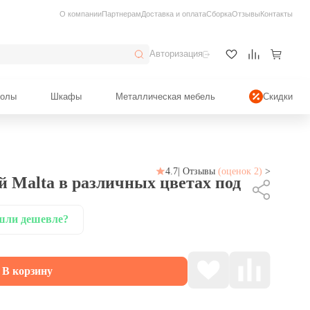
О компании
Партнерам
Доставка и оплата
Сборка
Отзывы
Контакты
Авторизация
толы
Шкафы
Металлическая мебель
Скидки
4.7
|
Отзывы
(оценок 2)
>
й Malta
в различных цветах под
шли дешевле?
В корзину