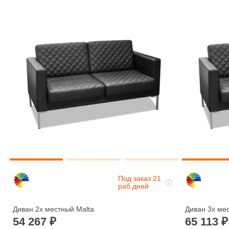
Под заказ 21
раб дней
Диван 2х местный Malta
Диван 3х ме
54 267
65 113