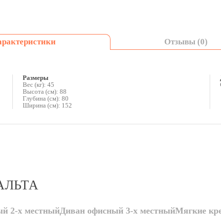
арактеристики
Отзывы (0)
Размеры
Вес (кг): 45
Высота (см): 88
Глубина (см): 80
Ширина (см): 152
АЛЬТА
й 2-х местный
Диван офисный 3-х местный
Мягкие кре