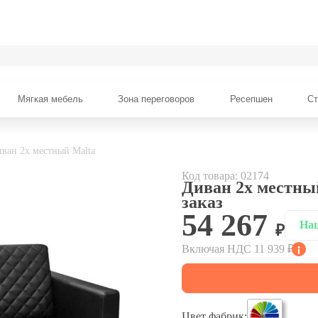
Мягкая мебель
Зона переговоров
Ресепшен
С
ван 2х местный Malta
Код товара: 02174
Диван 2х местны
заказ
54 267
На
Включая НДС 11 939 ₽
Цвет фабрик: