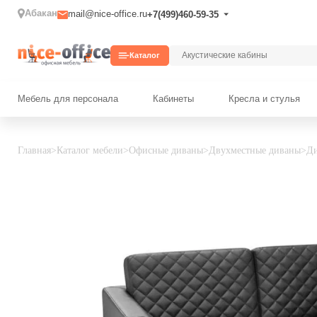
Абакан
mail@nice-office.ru
+7(499)460-59-35
Каталог
Мебель для персонала
Кабинеты
Кресла и стулья
Главная
>
Каталог мебели
>
Офисные диваны
>
Двухместные диваны
>
Ди