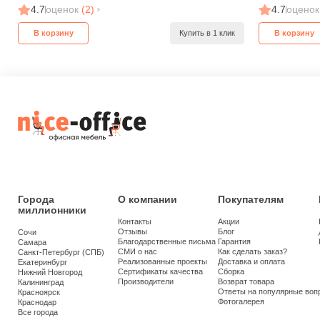
4.7
оценок
(2)
4.7
оценок
В корзину
Купить в 1 клик
В корзину
Города
О компании
Покупателям
миллионники
Контакты
Акции
Отзывы
Блог
Сочи
Благодарственные письма
Гарантия
Самара
СМИ о нас
Как сделать заказ?
Санкт-Петербург (СПБ)
Реализованные проекты
Доставка и оплата
Екатеринбург
Сертификаты качества
Сборка
Нижний Новгород
Производители
Возврат товара
Калининград
Ответы на популярные воп
Красноярск
Фотогалерея
Краснодар
Все города