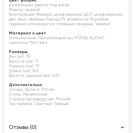
Цвет фабрик:
в различных цветах под заказ;
Форма: прямой
Конструкция: Фанера шлифованная, ДСП шлифованная,
двп, брус хвойных пород 8% влажности. В рамках
сидений используются стальные пружины "змейка".
Материал и цвет
Наполнители: Пенополиуретан ST2536, EL2545,
синтепон 150г/кв.м
Размеры
Вес (кг): 35
Высота (см): 77
Глубина (см): 77
Длина (см): 140
Высота сиденья (мм): 430
Дополнительно
Опоры: Хром Н-130 мм
Стиль: Минимализм
Страна производства: Россия
Тон мебели: Светлый; Темный
Отзывы (0)