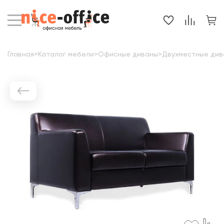
Главная
>
Каталог мебели
>
Офисные диваны
>
Двухместные див