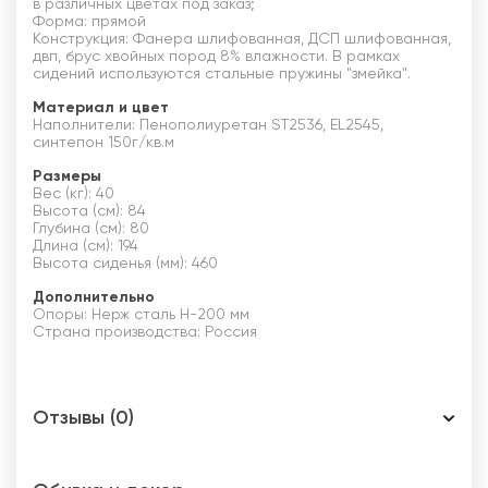
в различных цветах под заказ;
Форма: прямой
Конструкция: Фанера шлифованная, ДСП шлифованная,
двп, брус хвойных пород 8% влажности. В рамках
сидений используются стальные пружины "змейка".
Материал и цвет
Наполнители: Пенополиуретан ST2536, EL2545,
синтепон 150г/кв.м
Размеры
Вес (кг): 40
Высота (см): 84
Глубина (см): 80
Длина (см): 194
Высота сиденья (мм): 460
Дополнительно
Опоры: Нерж сталь Н-200 мм
Страна производства: Россия
Отзывы (0)