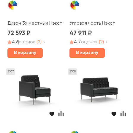
Диван 3х местный Нэкст
Угловая часть Нэкст
72 593
47 911
4.6
оценок
(2)
4.7
оценок
(2)
В корзину
В корзину
2707
2708