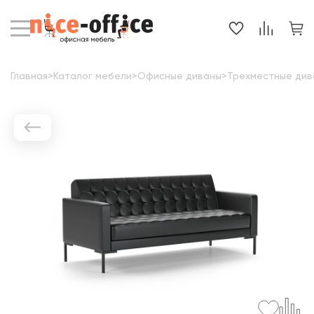
Главная
>
Каталог мебели
>
Офисные диваны
>
Трехместные див