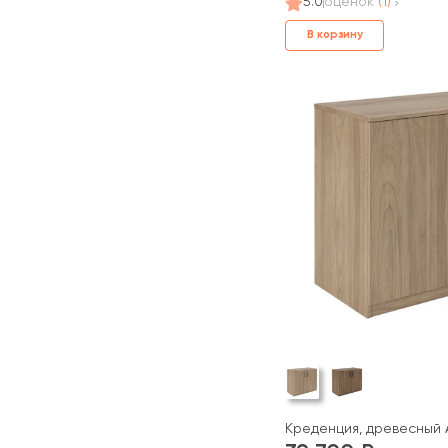
5.0
оценок
(1)
В корзину
Креденция, древесный А