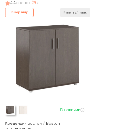
4.4
оценок
(9)
В корзину
Купить в 1 клик
В наличии
 P
Креденция Бостон / Boston