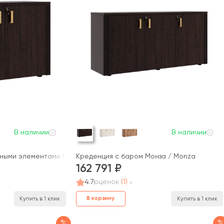
В наличии
В наличии
вными элементами Монза / Monza
Креденция с баром Монза / Monza
162 791
4.7
оценок
(1)
В корзину
Купить в 1 клик
Купить в 1 клик
%
%