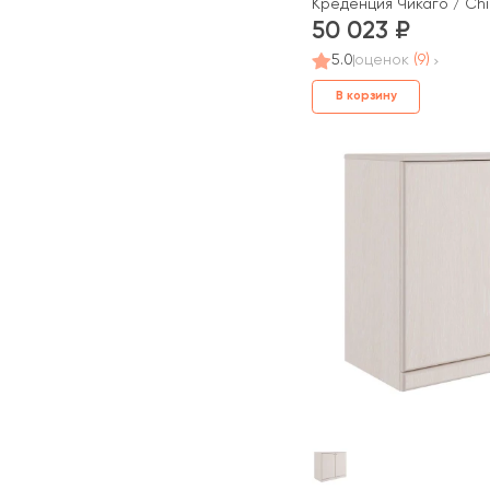
Креденция Чикаго / Ch
50 023
5.0
оценок
(9)
В корзину