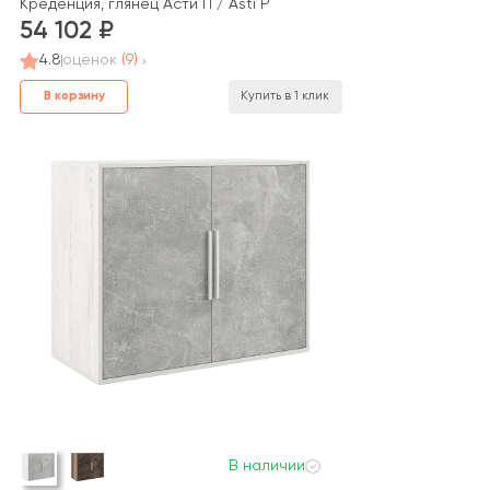
Креденция, глянец Асти П / Asti P
54 102
4.8
оценок
(9)
В корзину
Купить в 1 клик
В наличии