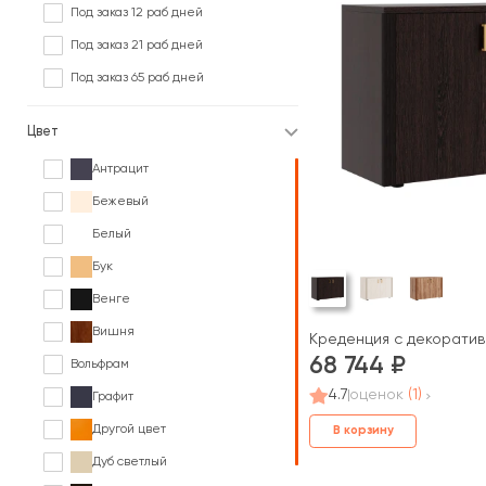
Под заказ 12 раб дней
Под заказ 21 раб дней
Под заказ 65 раб дней
Цвет
Антрацит
Бежевый
Белый
Бук
Венге
Вишня
Креденция с декорати
68 744
Вольфрам
4.7
оценок
(1)
Графит
Другой цвет
В корзину
Дуб светлый