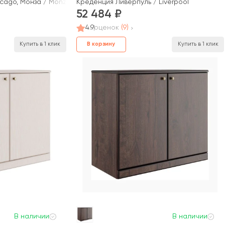
icago, Монза / Monza
Креденция Ливерпуль / Liverpool
52 484
4.9
оценок
(9)
В корзину
Купить в 1 клик
Купить в 1 клик
В наличии
В наличии