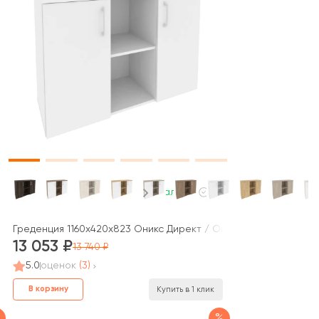
В наличии
Греденция 1160x420x823 Оникс Директ / Onix Direct
13 053
13 740
5.0
оценок
(3)
В корзину
Купить в 1 клик
%