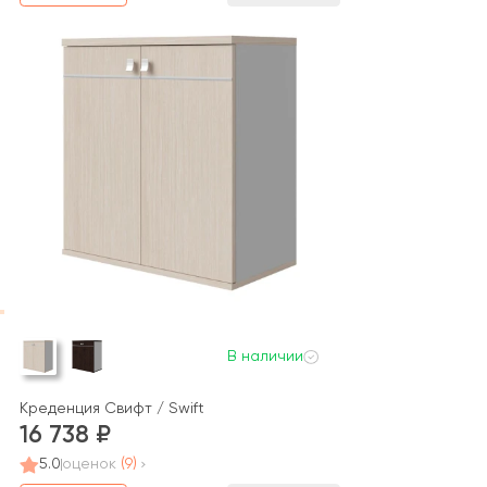
В наличии
Креденция Свифт / Swift
16 738
5.0
оценок
(9)