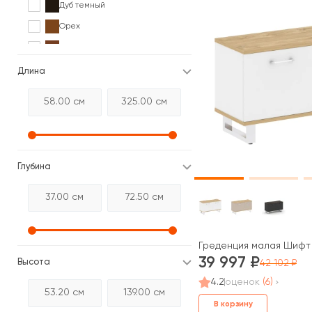
Дуб темный
Орех
Палисандр
Серый
Длина
Сосна
Черный
Глубина
Греденция малая Шифт /
39 997
Высота
42 102
4.2
оценок
(6)
В корзину