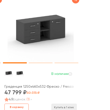
В наличии
Греденция 1250x460x532 Фреско / Fresco
47 799
50 315
4.9
оценок
(1)
В корзину
Купить в 1 клик