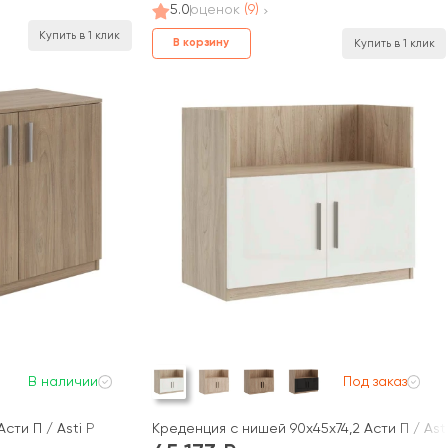
5.0
оценок
(9)
Купить в 1 клик
В корзину
Купить в 1 клик
В наличии
Под заказ
сти П / Asti P
Креденция с нишей 90x45x74,2 Асти П / Asti