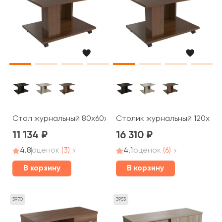
Стол журнальный 80x60x50 Blackwood, Belfast
Столик журнальный 120x60
11 134
16 310
4.8
оценок
(3)
4.1
оценок
(6)
В корзину
В корзину
3970
3953