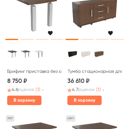
Брифинг приставка без опор 102x80x5 Blackwood
Тумба стационарная для орг
8 750
36 610
4.6
оценок
(3)
4.7
оценок
(3)
В корзину
В корзину
3987
65811