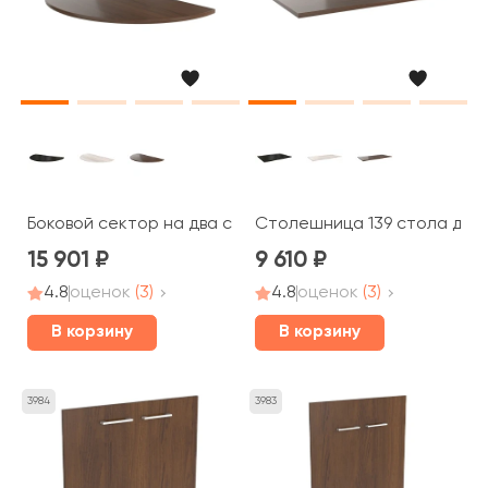
Боковой сектор на два стола для переговоров Blackw
Столешница 139 стола для
15 901
9 610
4.8
оценок
(3)
4.8
оценок
(3)
В корзину
В корзину
3984
3983