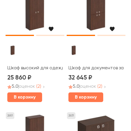
Шкаф высокий для одежды 90,2x44,2x221 Cosmo
Шкаф для документов закры
25 860
32 645
5.0
оценок
(2)
5.0
оценок
(2)
В корзину
В корзину
2651
2631