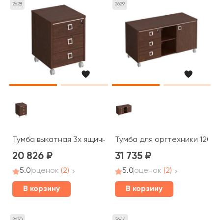
2628
2629
Тумба выкатная 3x ящичная с центральным замком 46,
Тумба для оргтехники 120x
20 826
31 735
5.0
оценок
(2)
5.0
оценок
(2)
В корзину
В корзину
2630
2644