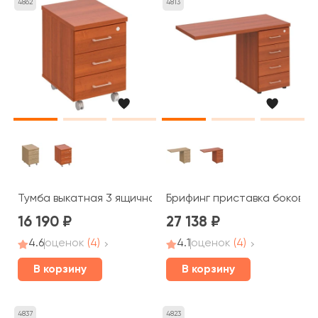
4862
4813
Тумба выкатная 3 ящичная с центральным замком ПТ 213
Брифинг приставка боковая 
16 190
27 138
4.6
оценок
(4)
4.1
оценок
(4)
В корзину
В корзину
4837
4823