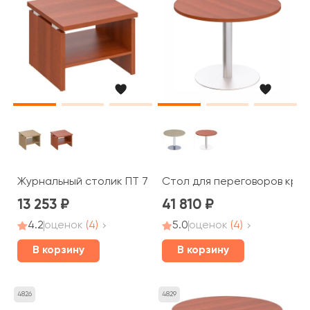
Журнальный столик ПТ 785 Patriot
Стол для переговоров кругл
13 253
41 810
4.2
оценок
(4)
5.0
оценок
(4)
В корзину
В корзину
4826
4829