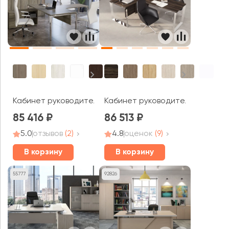
Кабинет руководителя Метал Систем Директ / Metal S
Кабинет руководителя Оникс Ди
85 416
86 513
5.0
отзывов
(2)
4.8
оценок
(9)
В корзину
В корзину
55777
92826