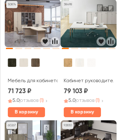
50874
38498
Мебель для кабинета руководителя Vasanta
Кабинет руководителя GLOSS L
71 723
79 103
5.0
отзывов
(1)
5.0
отзывов
(1)
В корзину
В корзину
60267
92830