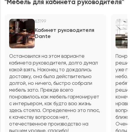
"Мебель для кабинета руководителя"
63199
Кабинет руководителя
Dante
Остановился на этом варианте
Понрав
кабинета руководителя, долго думал
решил 
какой взять. Наконец то дождались
уже по
доставку, она была действительно
неболь
долгой, но ничего, быстро собрали
ребята
мебель зато. Прежде всего
решили
понравилось как мебель гармонирует
конечн
с интерьером, как будто всю жизнь
нравит
здесь стояла. Определенно это плюс,
вопрос
к качеству вопросов нет,
ближай
отечественное производство на
Очень 
высшем уровне, спасибо!
больш