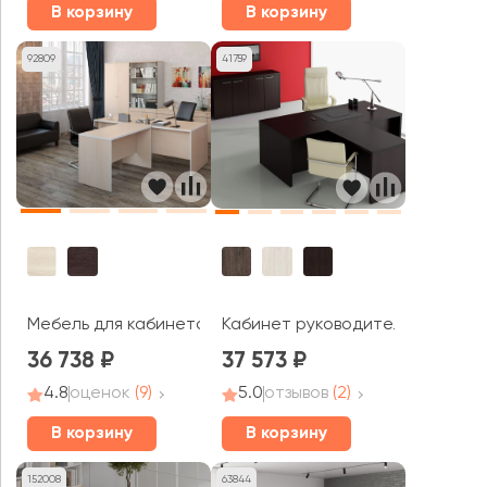
В корзину
В корзину
92809
41759
Мебель для кабинета руководителя Свифт / Swift
Кабинет руководителя ТАЙМ-М
36 738
37 573
4.8
оценок
(9)
5.0
отзывов
(2)
В корзину
В корзину
152008
63844