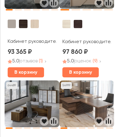
Кабинет руководителя Атлас / Atlas
Кабинет руководителя Зум / Z
93 365
97 860
5.0
отзывов
(1)
5.0
оценок
(9)
В корзину
В корзину
64489
54999