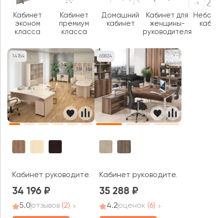
Кабинет
Кабинет
Домашний
Кабинет для
Небол
эконом
премиум
кабинет
женщины-
каби
класса
класса
руководителя
14764
65824
Кабинет руководителя Фёст / First
Кабинет руководителя Атлон
34 196
35 288
5.0
отзывов
(2)
4.2
оценок
(6)