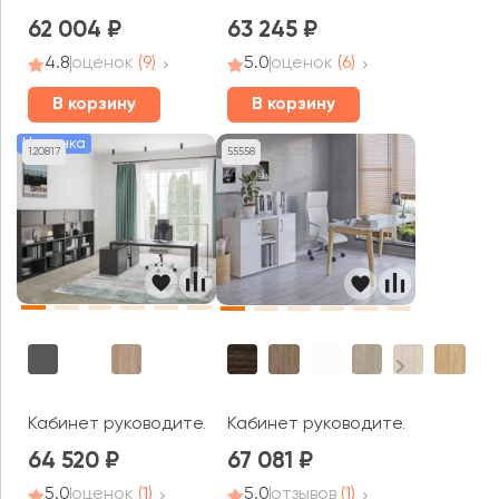
62 004
63 245
4.8
оценок
(9)
5.0
оценок
(6)
В корзину
В корзину
Новинка
120817
55558
Кабинет руководителя Аллегро кабинет / Allegro cabin
Кабинет руководителя Оникс Ву
64 520
67 081
5.0
оценок
(1)
5.0
отзывов
(1)