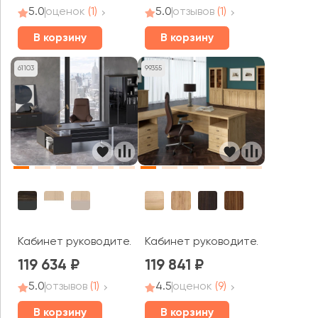
5.0
оценок
(1)
5.0
отзывов
(1)
В корзину
В корзину
61103
99355
Кабинет руководителя Шифт / Shift
Кабинет руководителя Раут / R
119 634
119 841
5.0
отзывов
(1)
4.5
оценок
(9)
В корзину
В корзину