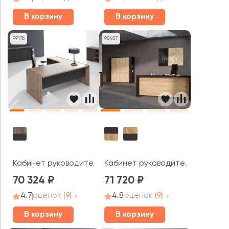
В корзину
В корзину
99176
98487
Кабинет руководителя Моррис Тренд / Morris Trend
Кабинет руководителя Альто / 
70 324
71 720
4.7
оценок
(9)
4.8
оценок
(9)
В корзину
В корзину