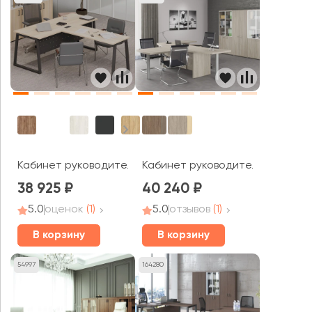
Кабинет руководителя Стайл Проджект Директ / Style 
Кабинет руководителя Винг / W
38 925
40 240
5.0
оценок
(1)
5.0
отзывов
(1)
В корзину
В корзину
54997
164280