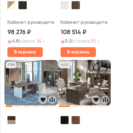
Кабинет руководителя Корнер / Corner
Кабинет руководителя Time.S
98 276
108 514
4.8
оценок
(6)
5.0
отзывов
(5)
В корзину
В корзину
23768
46633