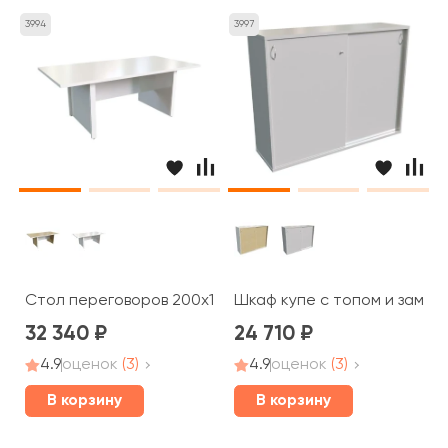
3994
3997
Стол переговоров 200x100x74,2 STEEL EVO
Шкаф купе с топом и замком
32 340
24 710
4.9
оценок
(3)
4.9
оценок
(3)
В корзину
В корзину