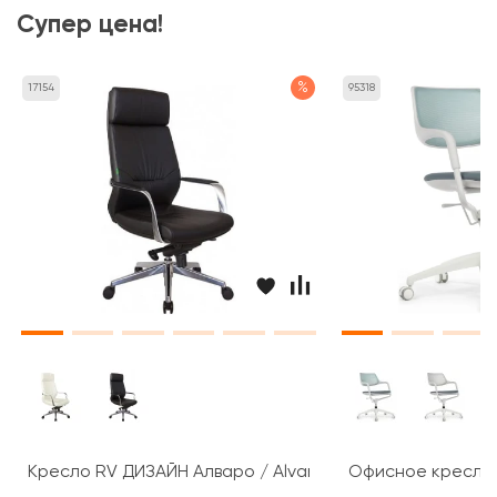
Супер цена!
%
17154
95318
Кресло RV ДИЗАЙН Алваро / Alvaro (A1815)
Офисное кресло R