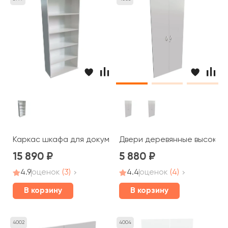
Каркас шкафа для документов 80x36x183,5 STEEL EVO
Двери деревянные высокие с
15 890
5 880
4.9
оценок
(3)
4.4
оценок
(4)
В корзину
В корзину
4002
4004