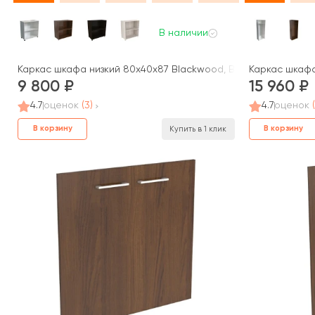
В наличии
Каркас шкафа низкий 80x40x87 Blackwood, Belfast
Каркас шкафа
9 800
15 960
4.7
оценок
(3)
4.7
оценок
В корзину
В корзину
Купить в 1 клик