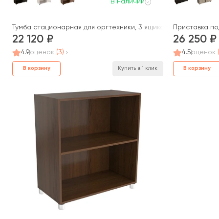
В наличии
Тумба стационарная для оргтехники, 3 ящика (верхний замок
Приставка по
22 120
26 250
4.9
оценок
(3)
4.5
оценок
В корзину
В корзину
Купить в 1 клик