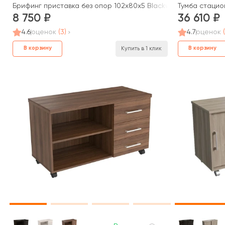
Брифинг приставка без опор 102x80x5 Blackwood
Тумба стацио
8 750
36 610
4.6
оценок
(3)
4.7
оценок
В корзину
В корзину
Купить в 1 клик