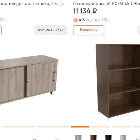
нарная для оргтехники, 3 ящика (верхний замок), две двери Blac
Стол журнальный 80x60x50 Bla
11 134
(3)
4.8
оценок
(3)
В корзину
Купить в 1 клик