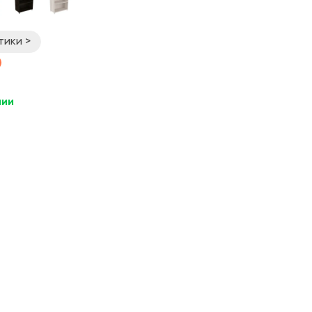
тики >
чии