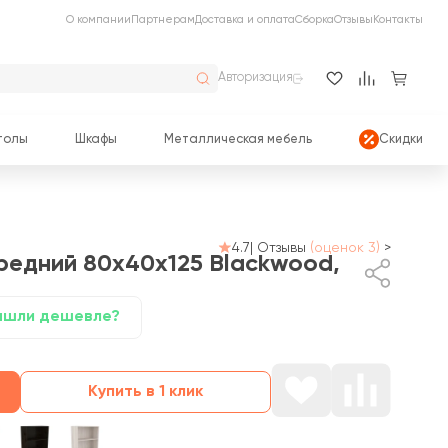
О компании
Партнерам
Доставка и оплата
Сборка
Отзывы
Контакты
Авторизация
толы
Шкафы
Металлическая мебель
Скидки
4.7
|
Отзывы
(оценок 3)
>
редний 80x40x125 Blackwood,
ашли дешевле?
Купить в 1 клик