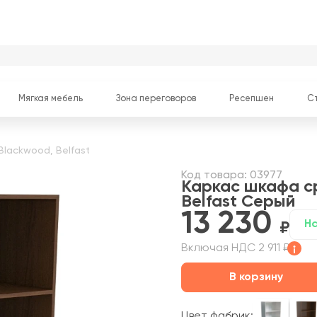
Мягкая мебель
Зона переговоров
Ресепшен
С
lackwood, Belfast
Код товара: 03977
Каркас шкафа с
Belfast
Серый
13 230
Н
Включая НДС 2 911 ₽
В корзину
Цвет фабрик: