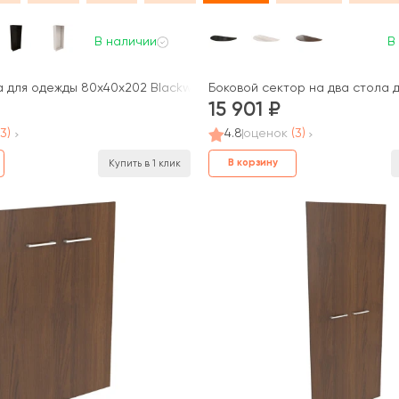
В наличии
В
 для одежды 80x40x202 Blackwood, Belfast
Боковой сектор на два стола 
15 901
(3)
4.8
оценок
(3)
В корзину
Купить в 1 клик