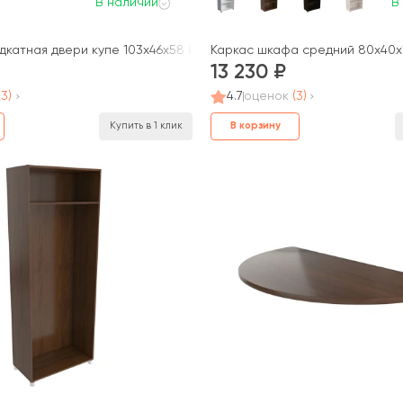
В наличии
В
) Blackwood
дкатная двери купе 103x46x58 Belfast/Blackwood
Каркас шкафа средний 80x40x1
13 230
(3)
4.7
оценок
(3)
В корзину
Купить в 1 клик