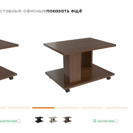
иставные офисные
показать ещё
 наличии
В наличии