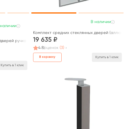
В наличии
 наличии
Комплект средних стеклянных дверей (аллюм. ра
19 635
верей ручка скоба 192x80x1,6 Blackwood, Belfast
4.8
оценок
(3)
В корзину
Купить в 1 клик
Купить в 1 клик