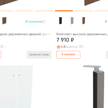
В наличии
В
Belfast
дних деревянных дверей, ручка скоба Blackwood, Belfast
Комплект высоких деревянных д
7 910
(3)
4.8
оценок
(3)
В корзину
Купить в 1 клик