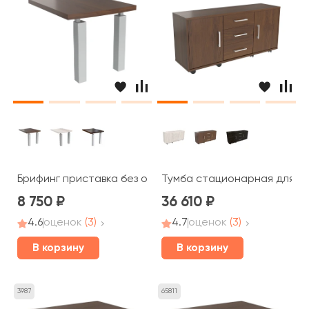
Брифинг приставка без опор 102x80x5 Blackwood
Тумба стационарная для орг
8 750
36 610
4.6
оценок
(3)
4.7
оценок
(3)
В корзину
В корзину
3987
65811