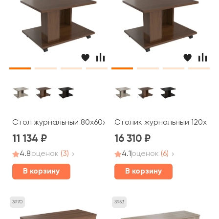
Стол журнальный 80x60x50 Blackwood, Belfast
Столик журнальный 120x60
11 134
16 310
4.8
оценок
(3)
4.1
оценок
(6)
В корзину
В корзину
3970
3953