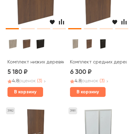
Комплект низких деревянных дверей, ручка скоба Blac
Комплект средних деревянн
5 180
6 300
4.8
оценок
(3)
4.8
оценок
(3)
В корзину
В корзину
3982
3981