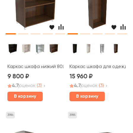
Каркас шкафа низкий 80x40x87 Blackwood, Belfast
Каркас шкафа для одежды 8
9 800
15 960
4.7
оценок
(3)
4.7
оценок
(3)
В корзину
В корзину
3986
3985