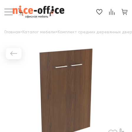
Главная
>
Каталог мебели
>
Комплект средних деревянных двере