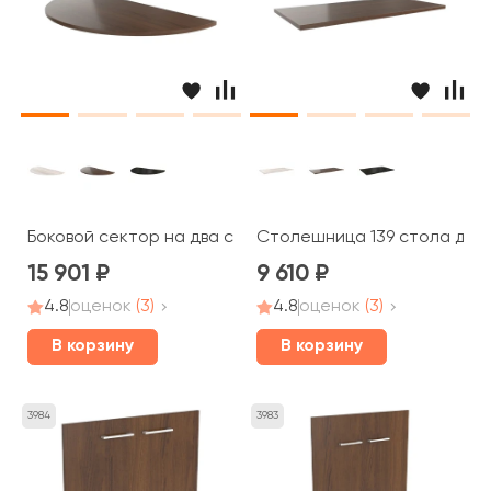
Боковой сектор на два стола для переговоров Blackw
Столешница 139 стола для
15 901
9 610
4.8
оценок
(3)
4.8
оценок
(3)
В корзину
В корзину
3984
3983