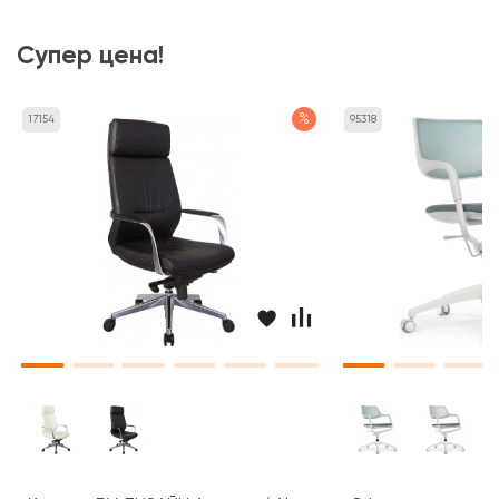
Супер цена!
%
17154
95318