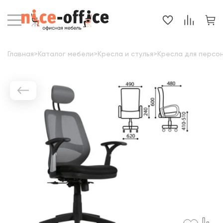
Главная
>
Каталог мебели
>
Кресла и стулья
>
Кресла для персо