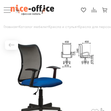
Главная
>
Каталог мебели
>
Кресла и стулья
>
Кресла для персо