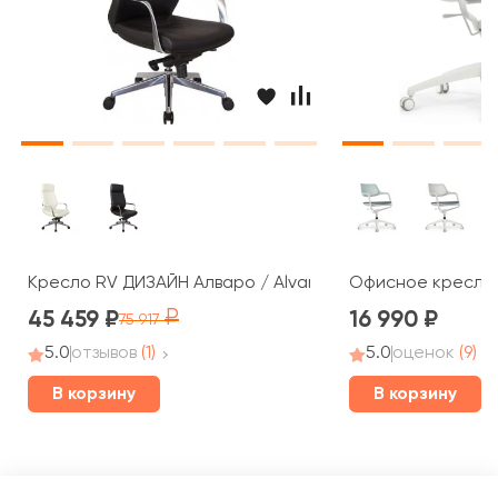
Кресло RV ДИЗАЙН Алваро / Alvaro (A1815)
Офисное кресло R
45 459
16 990
75 917
5.0
отзывов
(1)
5.0
оценок
(9)
В корзину
В корзину