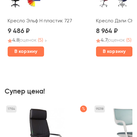
Кресло Эльф Н пластик 727
Кресло Дэли СН-
9 486
8 964
4.8
оценок
(5)
4.7
оценок
(5)
В корзину
В корзину
Супер цена!
%
17154
95318