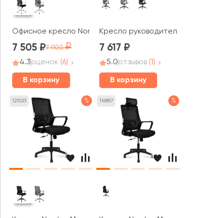
Офисное кресло Norden Бит LB white
Кресло руководителя RV ЧЕЙР 
7 505
7 617
7 900
4.3
оценок
(6)
5.0
отзывов
(1)
В корзину
В корзину
%
%
121023
116857