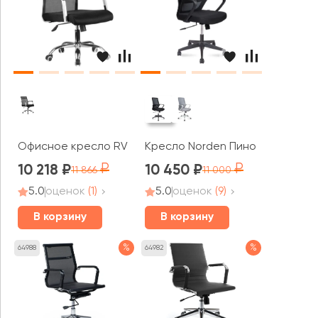
Офисное кресло RV ЧЕЙР Нет / Net (706E)
Кресло Norden Пино / Pino blac
10 218
10 450
11 866
11 000
5.0
оценок
(1)
5.0
оценок
(9)
В корзину
В корзину
%
%
64988
64982