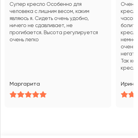
Супер кресло Особенно для
Очень
человека с лишним весом, каким
кресла
являюсь я. Сидеть очень удобно,
часов 
ничего не сдавливает, не
болит,
прогибается. Высота регулируется
кресла
очень легко
немног
очень 
негати
Так ка
кресла
Маргарита
Ирина