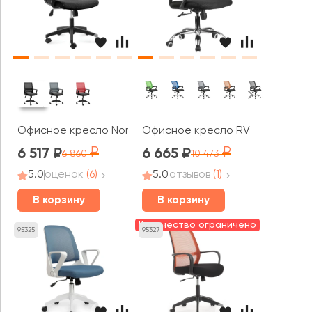
Офисное кресло Norden Бит LB
Офисное кресло RV ЧЕЙР Бон / 
6 517
6 665
6 860
10 473
5.0
оценок
(6)
5.0
отзывов
(1)
В корзину
В корзину
Количество ограничено
95325
95327