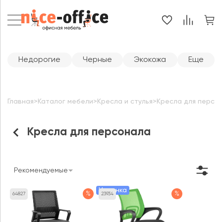
Недорогие
Черные
Экокожа
Еще
Главная
>
Каталог мебели
>
Кресла и стулья
>
Кресла для персо
Кресла для персонала
Рекомендуемые
Новинка
%
%
64827
23934