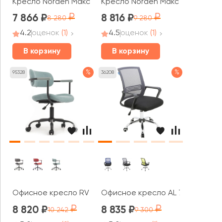
Кресло Norden Макс / Max LB
Кресло Norden Макс / Max
7 866
8 816
8 280
9 280
4.2
оценок
(1)
4.5
оценок
(1)
В корзину
В корзину
%
%
95328
36208
Офисное кресло RV ДИЗАЙН Колин / Kolin (W-231)
Офисное кресло AL 776
8 820
8 835
10 242
9 300