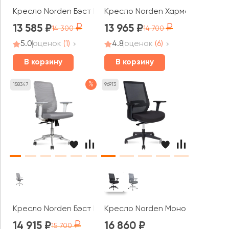
Кресло Norden Бэст LB / Best LB черный пластик
Кресло Norden Харман LB
13 585
13 965
14 300
14 700
5.0
оценок
(1)
4.8
оценок
(6)
В корзину
В корзину
%
158347
96913
Кресло Norden Бэст LB вайт / Best LB white белый пла
Кресло Norden Моно / Mono bla
14 915
16 860
15 700