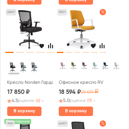
%
65007
95317
Кресло Norden Гарда LB
Офисное кресло RV ДИЗАЙН Кольт
17 850
18 594
28 635
4.5
оценок
(6)
5.0
оценок
(9)
В корзину
В корзину
Популярное
%
1909
64907