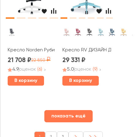
Кресло Norden Руби / Ruby LB
Кресло RV ДИЗАЙН Дрим / Drea
21 708
29 331
22 850
4.9
оценок
(6)
5.0
оценок
(9)
В корзину
В корзину
показать ещё
1
2
3