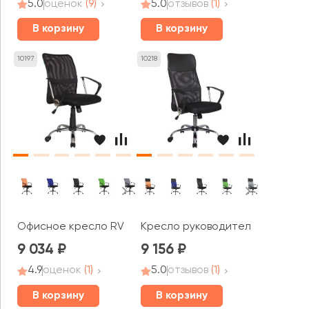
5.0
оценок
(9)
5.0
отзывов
(1)
В корзину
В корзину
10197
10218
Офисное кресло RV ЧЕЙР Смарт м / Smart m (8075)
Кресло руководителя RV ЧЕЙР С
9 034
9 156
4.9
оценок
(1)
5.0
отзывов
(1)
В корзину
В корзину