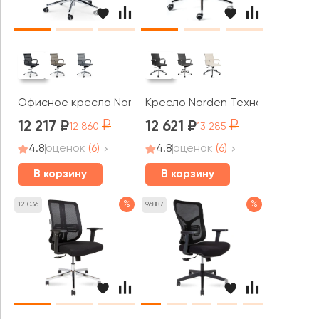
Офисное кресло Norden Хельмут LB
Кресло Norden Техно LB
12 217
12 621
12 860
13 285
4.8
оценок
(6)
4.8
оценок
(6)
В корзину
В корзину
%
%
121036
96887