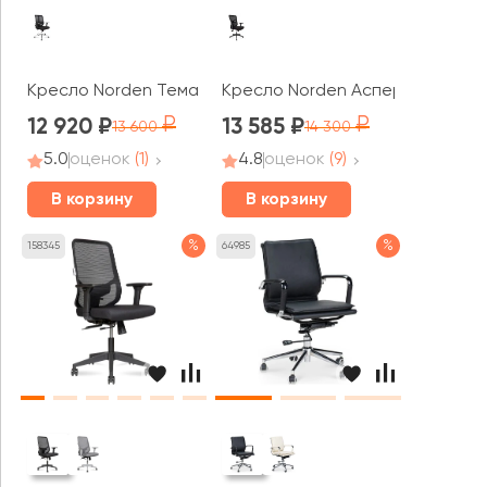
Кресло Norden Тема Хром / Tema Сhrome 2D LB
Кресло Norden Аспер LB / Aspe
12 920
13 585
13 600
14 300
5.0
оценок
(1)
4.8
оценок
(9)
В корзину
В корзину
%
%
158345
64985