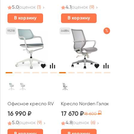
5.0
оценок
(1)
4.1
оценок
(9)
В корзину
В корзину
%
95318
64884
Офисное кресло RV ДИЗАЙН Скролл / Scroll (HY-813D)
Кресло Norden Гэлакси gray LB
16 990
17 670
18 600
5.0
оценок
(9)
4.8
оценок
(6)
В корзину
В корзину