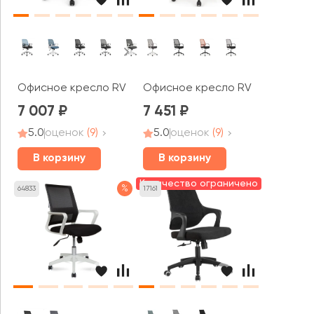
Офисное кресло RV ЧЕЙР W-158
Офисное кресло RV ДИЗАЙН Фас
7 007
7 451
5.0
оценок
(9)
5.0
оценок
(9)
В корзину
В корзину
Количество ограничено
%
64833
17161