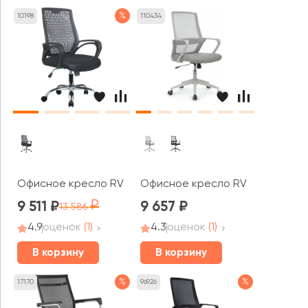
%
10198
110434
Офисное кресло RV ЧЕЙР Старт / Start (8081E)
Офисное кресло RV ЧЕЙР Поинт 
9 511
9 657
13 586
4.9
оценок
(1)
4.3
оценок
(1)
В корзину
В корзину
%
%
17170
96926