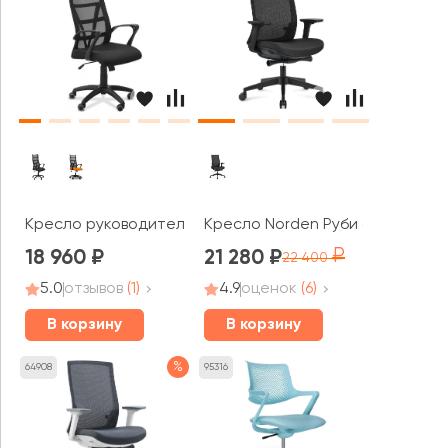
Кресло руководителя Top
Кресло Norden Руби блэк / Ruby
18 960
21 280
22 400
5.0
отзывов
(1)
4.9
оценок
(6)
В корзину
В корзину
%
64908
95316