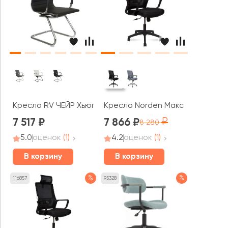
Кресло RV ЧЕЙР Хьюго / Hugo (6002-3)
Кресло Norden Макс / Max LB
7 517
7 866
8 280
5.0
оценок
(1)
4.2
оценок
(1)
В корзину
В корзину
%
%
116857
95328