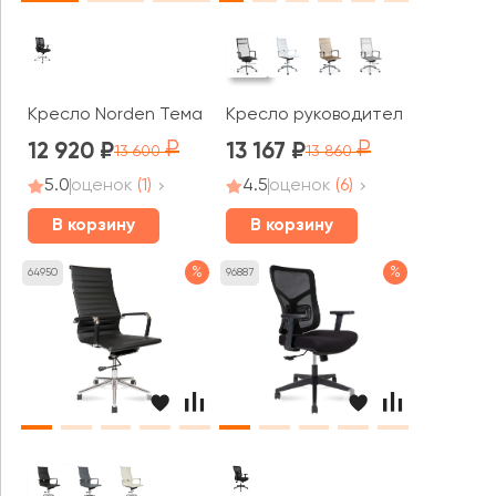
Кресло Norden Тема Хром / Tema Сhrome 2D LB
Кресло руководителя Norden Х
12 920
13 167
13 600
13 860
5.0
оценок
(1)
4.5
оценок
(6)
В корзину
В корзину
%
%
64950
96887