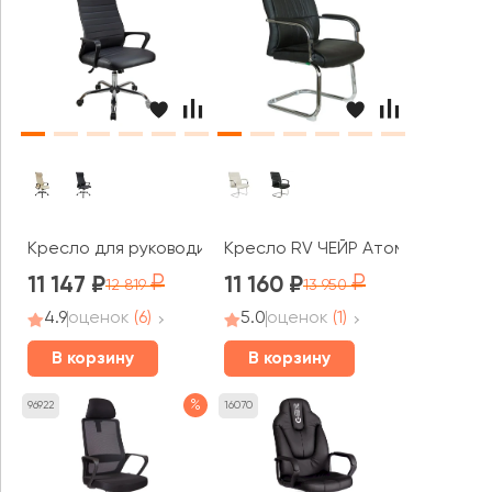
Кресло для руководителя RV ЧЕЙР 1165-5 НР
Кресло RV ЧЕЙР Атом / Atom (9
11 147
11 160
12 819
13 950
4.9
оценок
(6)
5.0
оценок
(1)
В корзину
В корзину
%
96922
16070