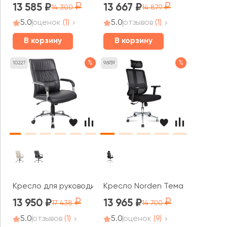
13 585
13 667
14 300
14 879
5.0
оценок
(1)
5.0
отзывов
(1)
В корзину
В корзину
%
%
10227
96939
Кресло для руководителя RV ЧЕЙР Атом / Atom (9249-1)
Кресло Norden Тема Хром / Te
13 950
13 965
17 438
14 700
5.0
отзывов
(1)
5.0
оценок
(9)