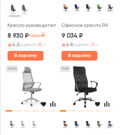
Кресло руководителя Norden Бит белый пластик
Офисное кресло RV ЧЕЙР Смарт 
8 930
9 034
9 400
4.2
оценок
(6)
4.9
оценок
(1)
В корзину
В корзину
110435
10218