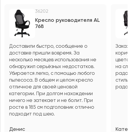
36202
Кресло руководителя AL
768
Доставили быстро, сообщение о
Заказа
доставке пришли вовремя. За
коричн
несколько месяцев использования не
цветов
обнаружил серьёзных недостатков.
на сле
Убирается легко, с помощью любого
радост
пылесоса. В общем и целом кресло
стильн
отличное для своей ценовой
рада, 
категории. При долгом нахождении
ничего не затекает и не болит. При
росте в 185 см подголовник отлично
подходит под шею.
Денис
Катер