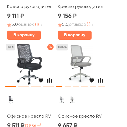
Кресло руководителя RV ЧЕЙР Поинт / Point (8325H)
Кресло руководителя RV ЧЕЙР С
9 111
9 156
5.0
оценок
(1)
5.0
отзывов
(1)
В корзину
В корзину
%
10198
110434
Офисное кресло RV ЧЕЙР Старт / Start (8081E)
Офисное кресло RV ЧЕЙР Поинт 
9 511
9 657
13 586