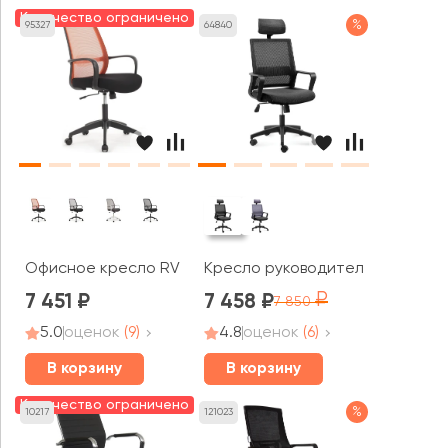
Количество ограничено
%
95327
64840
Офисное кресло RV ДИЗАЙН Фаст / Fast (W-207)
Кресло руководителя Norden Б
7 451
7 458
7 850
5.0
оценок
(9)
4.8
оценок
(6)
В корзину
В корзину
Количество ограничено
%
10217
121023