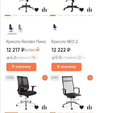
Кресло Norden Пино / Pino black
Кресло NEO 2
12 217
12 222
12 860
4.2
оценок
(9)
5.0
отзывов
(2)
В корзину
В корзину
%
%
121036
64957