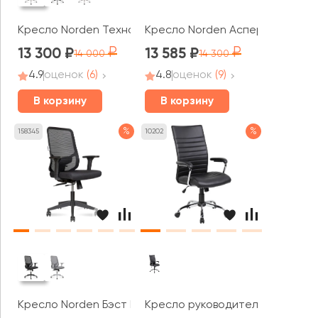
Кресло Norden Техно
Кресло Norden Аспер LB / Aspe
13 300
13 585
14 000
14 300
4.9
оценок
(6)
4.8
оценок
(9)
В корзину
В корзину
%
%
158345
10202
Кресло Norden Бэст LB / Best LB черный пластик
Кресло руководителя RV ЧЕЙР Ви