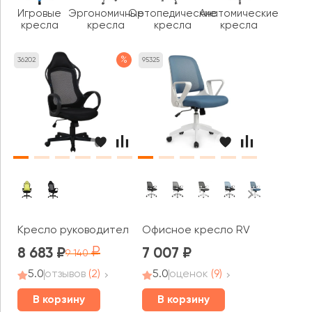
Игровые
Эргономичные
Ортопедические
Анатомические
кресла
кресла
кресла
кресла
%
36202
95325
Кресло руководителя AL 768
Офисное кресло RV ЧЕЙР W-15
8 683
7 007
9 140
5.0
отзывов
(2)
5.0
оценок
(9)
В корзину
В корзину