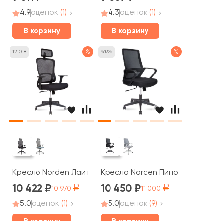
4.9
оценок
(1)
4.3
оценок
(1)
В корзину
В корзину
%
%
121018
96926
Кресло Norden Лайт / Light
Кресло Norden Пино / Pino blac
10 422
10 450
10 970
11 000
5.0
оценок
(1)
5.0
оценок
(9)