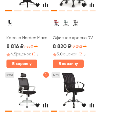
Кресло Norden Макс / Max
Офисное кресло RV ДИЗАЙН Коли
8 816
8 820
9 280
10 242
4.5
оценок
(1)
5.0
оценок
(9)
В корзину
В корзину
%
64821
10197