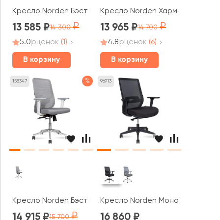
Кресло Norden Бэст LB / Best LB черный пластик
Кресло Norden Харман LB
13 585
13 965
14 300
14 700
5.0
оценок
(1)
4.8
оценок
(6)
В корзину
В корзину
%
158347
96913
Кресло Norden Бэст LB вайт / Best LB white белый пла
Кресло Norden Моно / Mono bla
14 915
16 860
15 700