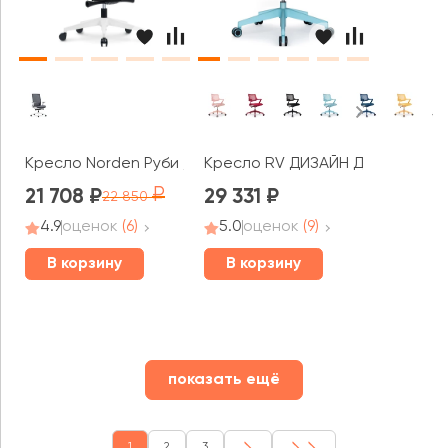
Кресло Norden Руби / Ruby LB
Кресло RV ДИЗАЙН Дрим / Drea
21 708
29 331
22 850
4.9
оценок
(6)
5.0
оценок
(9)
В корзину
В корзину
показать ещё
1
2
3