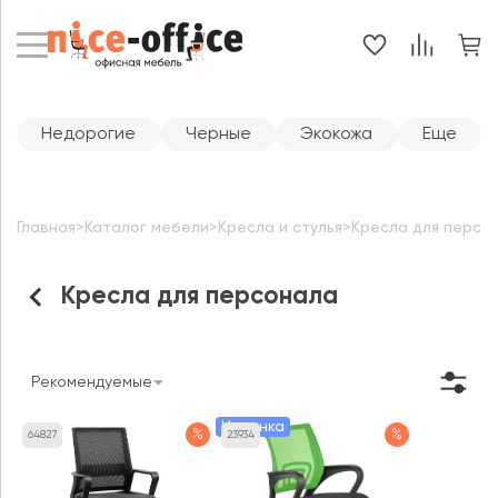
Недорогие
Черные
Экокожа
Еще
Главная
>
Каталог мебели
>
Кресла и стулья
>
Кресла для персо
Кресла для персонала
Рекомендуемые
Новинка
%
%
64827
23934