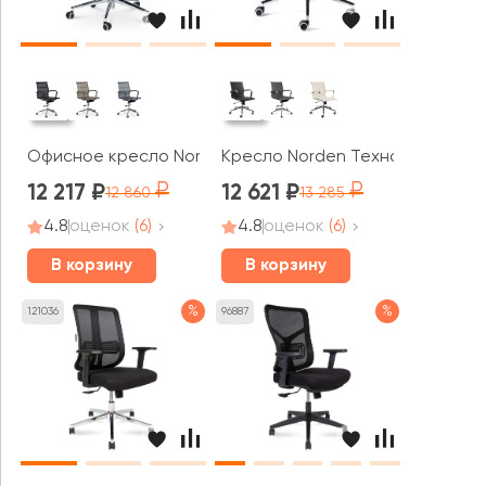
Офисное кресло Norden Хельмут LB
Кресло Norden Техно LB
12 217
12 621
12 860
13 285
4.8
оценок
(6)
4.8
оценок
(6)
В корзину
В корзину
%
%
121036
96887