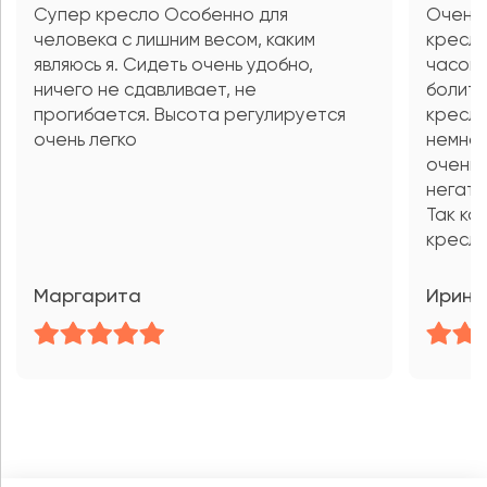
Супер кресло Особенно для
Очень
человека с лишним весом, каким
кресла
являюсь я. Сидеть очень удобно,
часов 
ничего не сдавливает, не
болит,
прогибается. Высота регулируется
кресла
очень легко
немног
очень 
негати
Так ка
кресла
Маргарита
Ирина