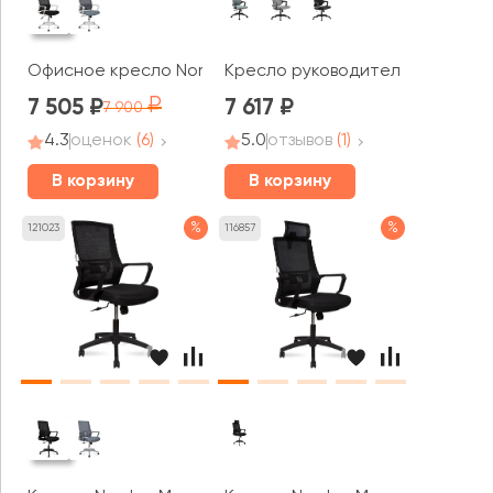
Офисное кресло Norden Бит LB white
Кресло руководителя RV ЧЕЙР 
7 505
7 617
7 900
4.3
оценок
(6)
5.0
отзывов
(1)
В корзину
В корзину
%
%
121023
116857