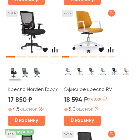
%
65007
95317
Кресло Norden Гарда LB
Офисное кресло RV ДИЗАЙН Кольт
17 850
18 594
28 635
4.5
оценок
(6)
5.0
оценок
(9)
В корзину
В корзину
Популярное
%
1909
64907