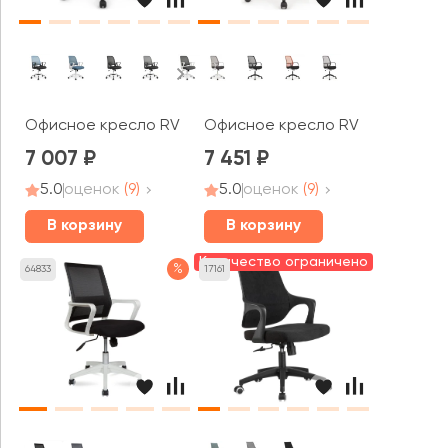
Офисное кресло RV ЧЕЙР W-158
Офисное кресло RV ДИЗАЙН Фас
7 007
7 451
5.0
оценок
(9)
5.0
оценок
(9)
В корзину
В корзину
Количество ограничено
%
64833
17161