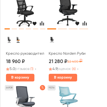
Кресло руководителя Top
Кресло Norden Руби блэк / Ruby
18 960
21 280
22 400
5.0
отзывов
(1)
4.9
оценок
(6)
В корзину
В корзину
%
64908
95316