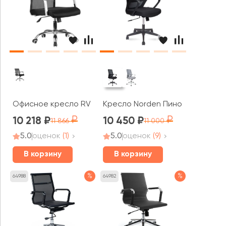
Офисное кресло RV ЧЕЙР Нет / Net (706E)
Кресло Norden Пино / Pino blac
10 218
10 450
11 866
11 000
5.0
оценок
(1)
5.0
оценок
(9)
В корзину
В корзину
%
%
64988
64982