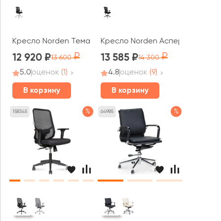
Кресло Norden Тема Хром / Tema Сhrome 2D LB
Кресло Norden Аспер LB / Aspe
12 920
13 585
13 600
14 300
5.0
оценок
(1)
4.8
оценок
(9)
В корзину
В корзину
%
%
158345
64985