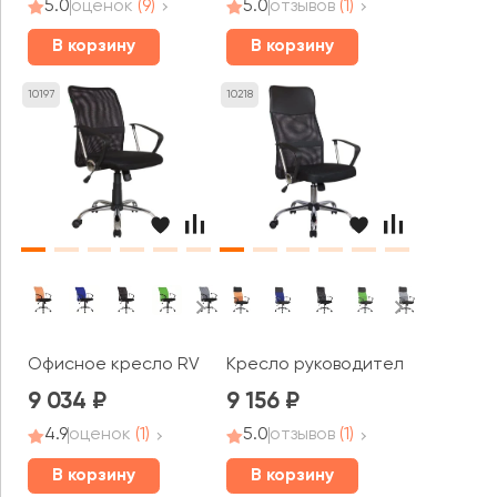
5.0
оценок
(9)
5.0
отзывов
(1)
В корзину
В корзину
10197
10218
Офисное кресло RV ЧЕЙР Смарт м / Smart m (8075)
Кресло руководителя RV ЧЕЙР С
9 034
9 156
4.9
оценок
(1)
5.0
отзывов
(1)
В корзину
В корзину