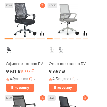
%
10198
110434
Офисное кресло RV ЧЕЙР Старт / Start (8081E)
Офисное кресло RV ЧЕЙР Поинт 
9 511
9 657
13 586
4.9
оценок
(1)
4.3
оценок
(1)
В корзину
В корзину
%
%
17170
96926