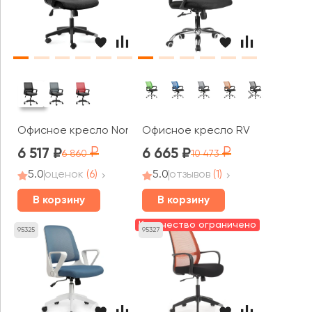
Офисное кресло Norden Бит LB
Офисное кресло RV ЧЕЙР Бон / 
6 517
6 665
6 860
10 473
5.0
оценок
(6)
5.0
отзывов
(1)
В корзину
В корзину
Количество ограничено
95325
95327