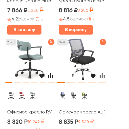
Кресло Norden Макс / Max LB
Кресло Norden Макс / Max
7 866
8 816
8 280
9 280
4.2
оценок
(1)
4.5
оценок
(1)
В корзину
В корзину
%
%
95328
36208
Офисное кресло RV ДИЗАЙН Колин / Kolin (W-231)
Офисное кресло AL 776
8 820
8 835
10 242
9 300