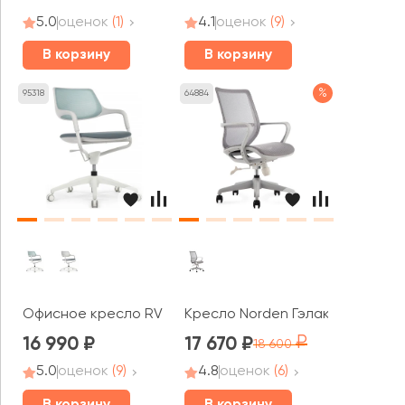
5.0
оценок
(1)
4.1
оценок
(9)
В корзину
В корзину
%
95318
64884
Офисное кресло RV ДИЗАЙН Скролл / Scroll (HY-813D)
Кресло Norden Гэлакси gray LB
16 990
17 670
18 600
5.0
оценок
(9)
4.8
оценок
(6)
В корзину
В корзину