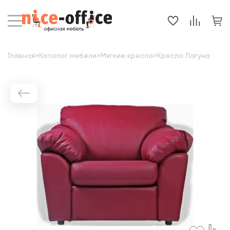
Главная
>
Каталог мебели
>
Мягкие кресла
>
Кресло Лагуна