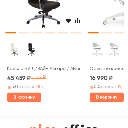
Кресло RV ДИЗАЙН Алваро / Alvaro (A1815)
Офисное кресло R
45 459
16 990
75 917
5.0
отзывов
(1)
5.0
оценок
(9)
В корзину
В корзину