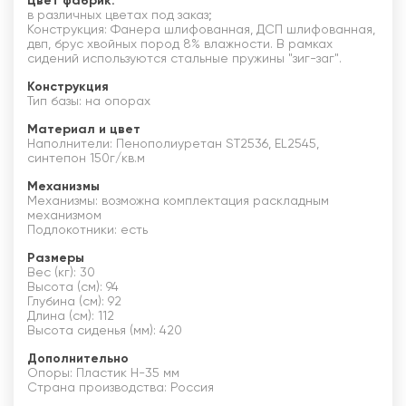
Цвет фабрик:
в различных цветах под заказ;
Конструкция: Фанера шлифованная, ДСП шлифованная,
двп, брус хвойных пород 8% влажности. В рамках
сидений используются стальные пружины "зиг-заг".
Конструкция
Тип базы: на опорах
Материал и цвет
Наполнители: Пенополиуретан ST2536, EL2545,
синтепон 150г/кв.м
Механизмы
Механизмы: возможна комплектация раскладным
механизмом
Подлокотники: есть
Размеры
Вес (кг): 30
Высота (см): 94
Глубина (см): 92
Длина (см): 112
Высота сиденья (мм): 420
Дополнительно
Опоры: Пластик Н-35 мм
Страна производства: Россия