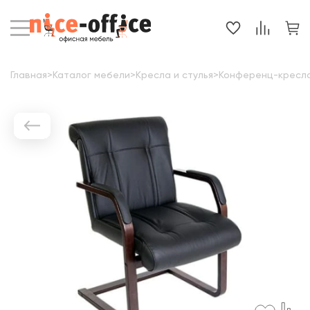
Главная
>
Каталог мебели
>
Кресла и стулья
>
Конференц-кресл