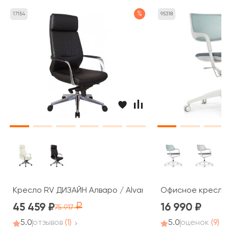
%
17154
95318
Кресло RV ДИЗАЙН Алваро / Alvaro (A1815)
Офисное кресло R
45 459
16 990
75 917
5.0
отзывов
(1)
5.0
оценок
(9)