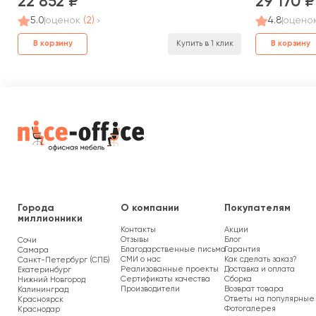
22 852
29 170
5.0
оценок
(2)
4.8
оцено
В корзину
В корзину
Купить в 1 клик
Города
О компании
Покупателям
миллионники
Контакты
Акции
Отзывы
Блог
Сочи
Благодарственные письма
Гарантия
Самара
СМИ о нас
Как сделать заказ?
Санкт-Петербург (СПБ)
Реализованные проекты
Доставка и оплата
Екатеринбург
Сертификаты качества
Сборка
Нижний Новгород
Производители
Возврат товара
Калининград
Ответы на популярные
Красноярск
Фотогалерея
Краснодар