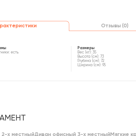
рактеристики
Отзывы (0)
змы
Размеры
ники: есть
Вес (кг): 35
Высота (см): 73
Глубина (см): 72
Ширина (см): 95
ЛАМЕНТ
 2-х местный
Диван офисный 3-х местный
Мягкие к