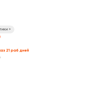
тики >
каз 21 раб дней
в