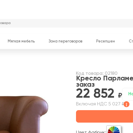
Мягкая мебель
Зона переговоров
Ресепшен
С
т
Код товара: 02180
Кресло Парлам
заказ
22 852
Н
Включая НДС 5 027 ₽
Цвет фабрик: