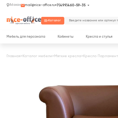
Абакан
mail@nice-office.ru
+7(499)460-59-35
Каталог
Мебель для персонала
Кабинеты
Кресла и стулья
Главная
>
Каталог мебели
>
Мягкие кресла
>
Кресло Парламен