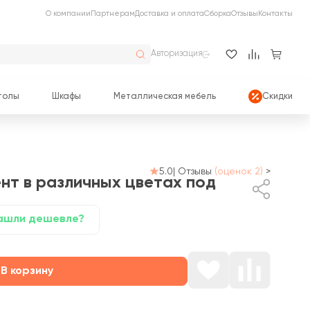
О компании
Партнерам
Доставка и оплата
Сборка
Отзывы
Контакты
Авторизация
толы
Шкафы
Металлическая мебель
Скидки
5.0
|
Отзывы
(оценок 2)
>
ент
в различных цветах под
ашли дешевле?
В корзину