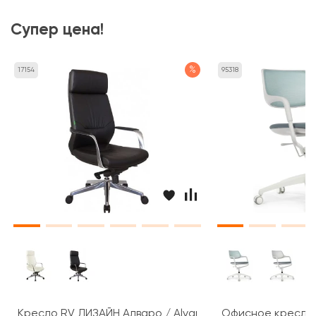
Супер цена!
%
17154
95318
Кресло RV ДИЗАЙН Алваро / Alvaro (A1815)
Офисное кресло R