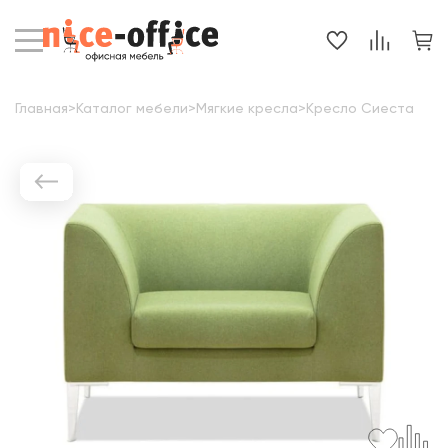
Главная
>
Каталог мебели
>
Мягкие кресла
>
Кресло Сиеста