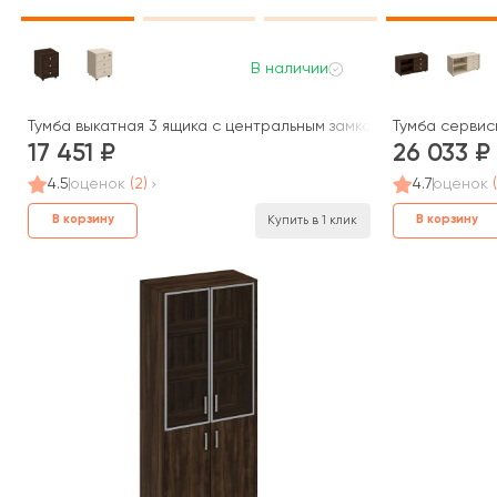
В наличии
Тумба выкатная 3 ящика с центральным замком 48x45x66 Борн
Тумба сервисн
17 451
26 033
4.5
оценок
(2)
4.7
оценок
В корзину
В корзину
Купить в 1 клик