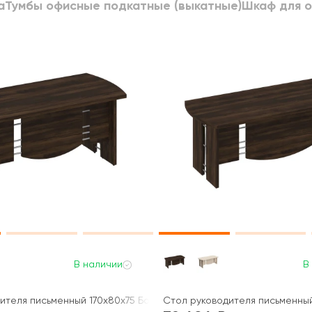
а
Тумбы офисные подкатные (выкатные)
Шкаф для 
В наличии
В
ителя письменный 170x80x75 Борн
Стол руководителя письменны