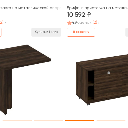
рн
тавка на металлической опоре 120x70x75 Борн
Брифинг приставка на металл
10 592
(2)
4.9
оценок
(2)
В корзину
Купить в 1 клик