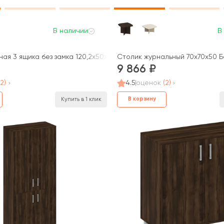
В наличии
В
ая 3 ящика без замка 120,2x50x66 Борн
Столик журнальный 70x70x50 
9 866
(2)
4.5
оценок
(2)
В корзину
Купить в 1 клик