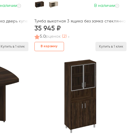
 наличии
В наличии
ка дверь купе 120,2x50x66 Борн
Тумба выкатная 3 ящика без замка стеклянная д
35 945
5.0
оценок
(2)
В корзину
Купить в 1 клик
Купить в 1 клик