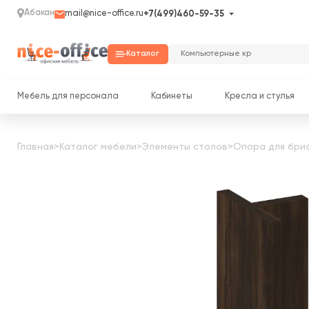
Абакан
mail@nice-office.ru
+7(499)460-59-35
Каталог
Мебель для персонала
Кабинеты
Кресла и стулья
Главная
>
Каталог мебели
>
Элементы столов
>
Опора для бриф