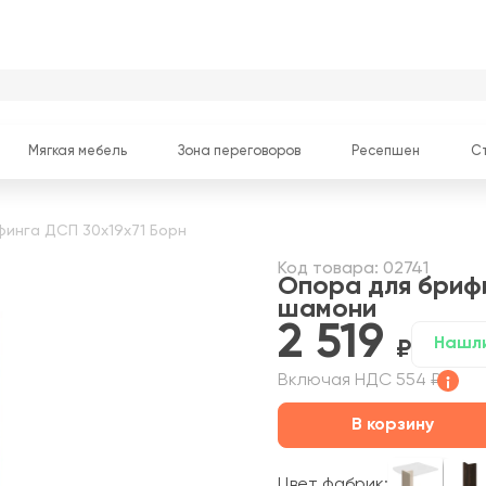
Мягкая мебель
Зона переговоров
Ресепшен
С
инга ДСП 30x19x71 Борн
Код товара: 02741
Опора для бриф
шамони
2 519
Нашл
Включая НДС 554 ₽
В корзину
Цвет фабрик: