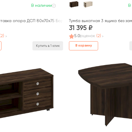
В наличии
В
тавка опора ДСП 80x70x75 Борн
Тумба выкатная 3 ящика без зам
31 395
(2)
5.0
оценок
(2)
В корзину
Купить в 1 клик