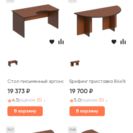
Стол письменный эргономичный левый 160x98x75 Дин-
Брифинг приставка 84x168x
19 373
19 700
4.5
оценок
(5)
5.0
оценок
(5)
В корзину
В корзину
5147
5148