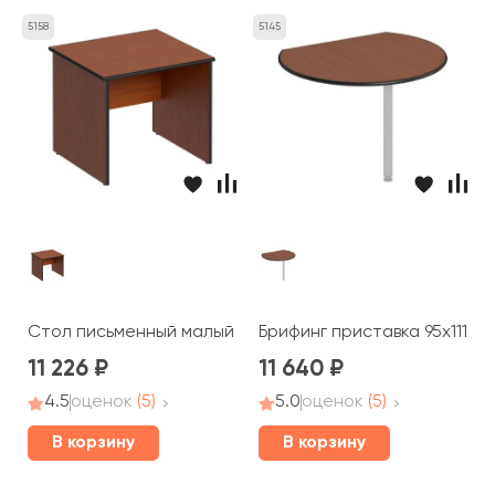
5158
5145
Стол письменный малый 86x80x75 Дин-Р
Брифинг приставка 95x111x2,
11 226
11 640
4.5
оценок
(5)
5.0
оценок
(5)
В корзину
В корзину