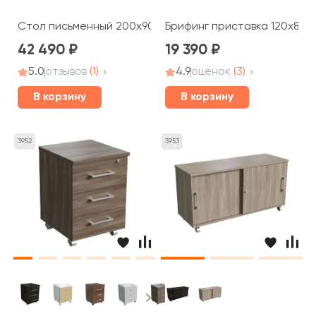
Стол письменный 200x90x76 Belfast
Брифинг приставка 120x85x7
42 490
19 390
5.0
отзывов
(1)
4.9
оценок
(3)
В корзину
В корзину
3952
3953