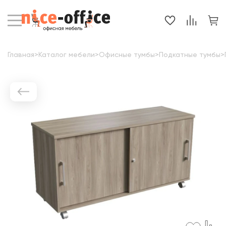
Главная
>
Каталог мебели
>
Офисные тумбы
>
Подкатные тумбы
>