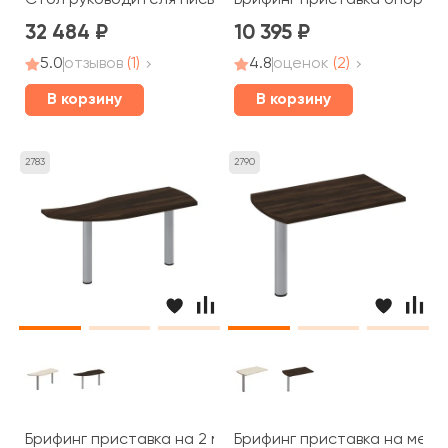
Стол руководителя письменный 200x90x75 Борн
Брифинг приставка опора Д
32 484
10 395
5.0
отзывов
(1)
4.8
оценок
(2)
В корзину
В корзину
2783
2790
Брифинг приставка на 2 металлических опорах 165x60
Брифинг приставка на мета