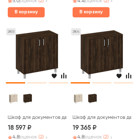
5.0
оценок
(2)
4.4
оценок
(2)
В корзину
В корзину
2803
2804
Шкаф для документов две глухие двери без замка 90x4
Шкаф для документов две г
18 597
19 365
4.8
оценок
(2)
4.8
оценок
(2)