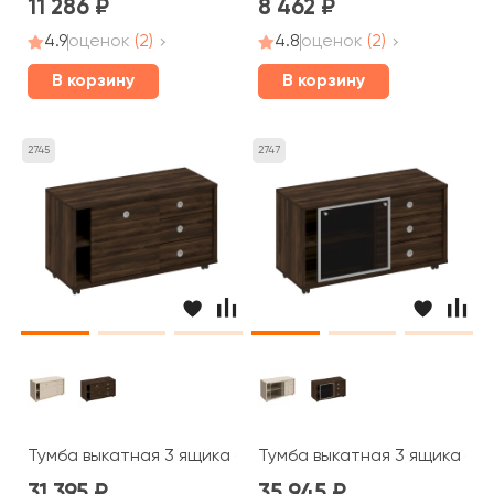
11 286
8 462
4.9
оценок
(2)
4.8
оценок
(2)
В корзину
В корзину
2745
2747
Тумба выкатная 3 ящика без замка дверь купе 120,2x50
Тумба выкатная 3 ящика без
31 395
35 945