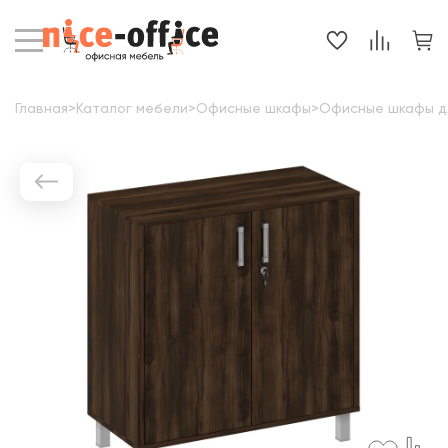
Главная
>
Каталог мебели
>
Офисные шкафы
>
Офисные шкафы д