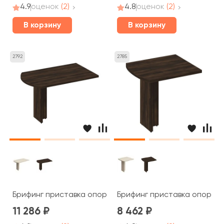
4.9
оценок
(2)
4.8
оценок
(2)
В корзину
В корзину
2792
2785
Брифинг приставка опора ДСП 130x80x75 Борн
Брифинг приставка опора 
11 286
8 462