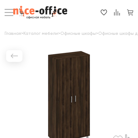
Главная
>
Каталог мебели
>
Офисные шкафы
>
Офисные шкафы д