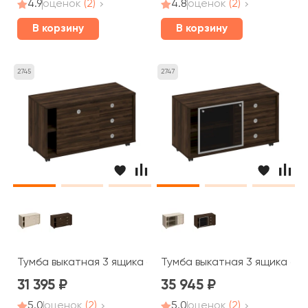
4.9
оценок
(2)
4.8
оценок
(2)
В корзину
В корзину
2745
2747
Тумба выкатная 3 ящика без замка дверь купе 120,2x50
Тумба выкатная 3 ящика без
31 395
35 945
5.0
оценок
(2)
5.0
оценок
(2)