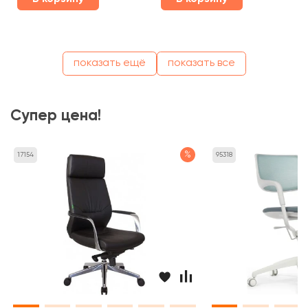
показать ещё
показать все
Супер цена!
%
17154
95318