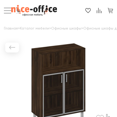
Главная
>
Каталог мебели
>
Офисные шкафы
>
Офисные шкафы д