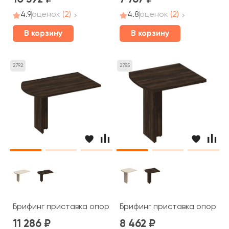
4.9
оценок
(2)
4.8
оценок
(2)
В корзину
В корзину
2792
2785
Брифинг приставка опора ДСП 130x80x75 Борн
Брифинг приставка опора 
11 286
8 462