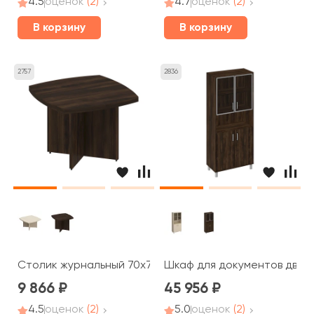
4.5
оценок
(2)
4.7
оценок
(2)
В корзину
В корзину
2757
2836
Столик журнальный 70x70x50 Борн
Шкаф для документов двери
9 866
45 956
4.5
оценок
(2)
5.0
оценок
(2)