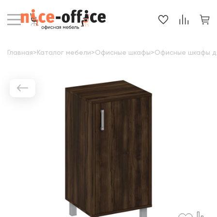
Главная
>
Каталог мебели
>
Офисные шкафы
>
Офисные шкафы д