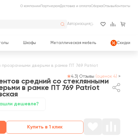
О компании
Партнерам
Доставка и оплата
Сборка
Отзывы
Контакты
Авторизация
толы
Шкафы
Металлическая мебель
Скидки
прозрачными дверьми в рамке ПТ 769 Patriot
4.3
|
Отзывы
(оценок 4)
>
ентов средний со стеклянными
рьми в рамке ПТ 769 Patriot
вская
ашли дешевле?
Купить в 1 клик