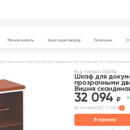
Мягкая мебель
Зона переговоров
Ресепшен
С
для документов
>
Шкаф для документов средний со стеклянными 
Код товара: 04834
Шкаф для докум
прозрачными две
Вишня скандина
32 094
Н
Включая НДС 7 061 ₽
В корзину