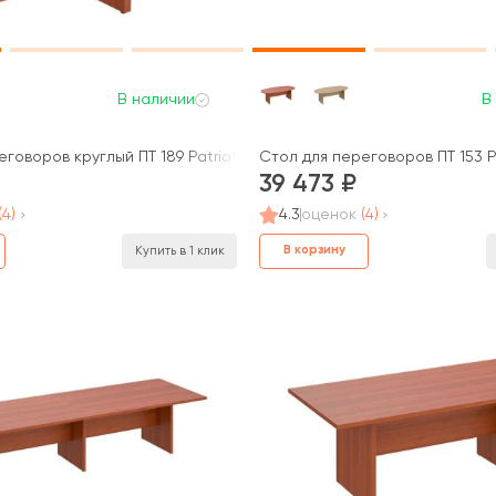
В наличии
В
triot
говоров круглый ПТ 189 Patriot
Стол для переговоров ПТ 153 P
39 473
(4)
4.3
оценок
(4)
В корзину
Купить в 1 клик