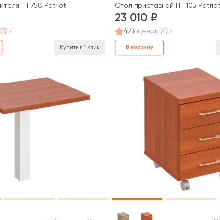
теля ПТ 758 Patriot
Стол приставной ПТ 105 Patrio
23 010
(1)
4.4
оценок
(4)
В корзину
Купить в 1 клик