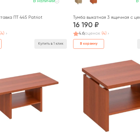
В наличии
В
авка ПТ 445 Patriot
Тумба выкатная 3 ящичная с це
16 190
(4)
4.6
оценок
(4)
В корзину
Купить в 1 клик