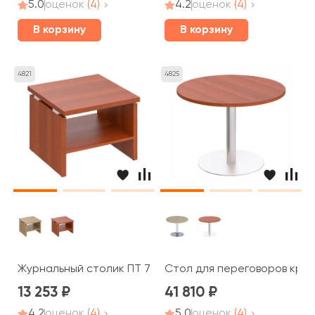
5.0
оценок
(4)
4.2
оценок
(4)
В корзину
В корзину
4821
4825
Журнальный столик ПТ 785 Patriot
Стол для переговоров кругл
13 253
41 810
4.2
оценок
(4)
5.0
оценок
(4)