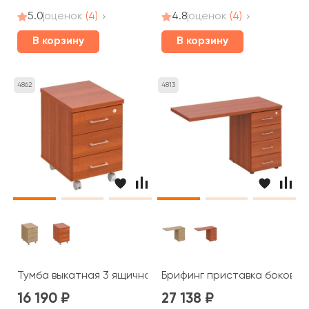
5.0
оценок
(4)
4.8
оценок
(4)
В корзину
В корзину
4862
4813
Тумба выкатная 3 ящичная с центральным замком ПТ 213
Брифинг приставка боковая 
16 190
27 138