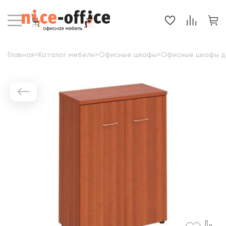
Главная
>
Каталог мебели
>
Офисные шкафы
>
Офисные шкафы д