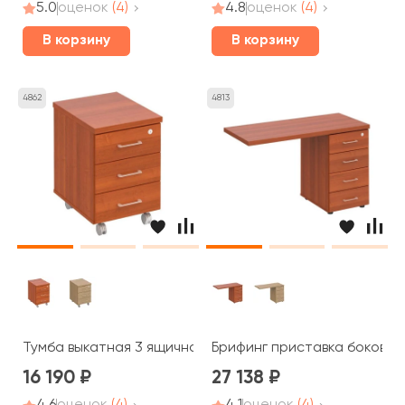
5.0
оценок
(4)
4.8
оценок
(4)
В корзину
В корзину
4862
4813
Тумба выкатная 3 ящичная с центральным замком ПТ 213
Брифинг приставка боковая 
16 190
27 138