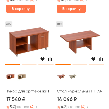
4.6
оценок
(4)
4.1
оценок
(4)
В корзину
В корзину
4837
4823
Тумба для оргтехники ПТ 262 Patriot
Стол журнальный ПТ 784 Pat
17 540
14 046
5.0
оценок
(4)
4.2
оценок
(4)